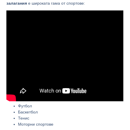
залагания
е широката гама от спортове:
Футбол
Баскетбол
Тенис
Моторни спортове