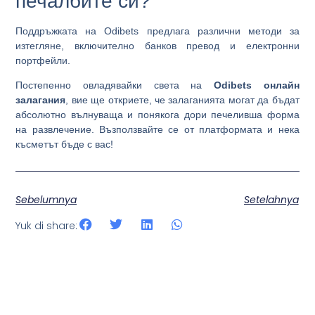
печалбите си?
Поддръжката на Odibets предлага различни методи за
изтегляне, включително банков превод и електронни
портфейли.
Постепенно овладявайки света на
Odibets онлайн
залагания
, вие ще откриете, че залаганията могат да бъдат
абсолютно вълнуваща и понякога дори печеливша форма
на развлечение. Възползвайте се от платформата и нека
късметът бъде с вас!
Sebelumnya
Setelahnya
Yuk di share: