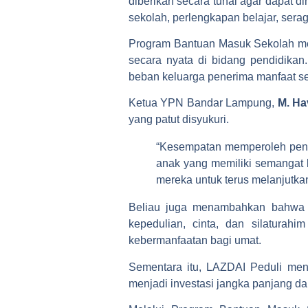
diberikan secara tunai agar dapat 
sekolah, perlengkapan belajar, sera
Program Bantuan Masuk Sekolah mer
secara nyata di bidang pendidika
beban keluarga penerima manfaat se
Ketua YPN Bandar Lampung,
M. Ha
yang patut disyukuri.
“Kesempatan memperoleh pendi
anak yang memiliki semangat b
mereka untuk terus melanjutkan
Beliau juga menambahkan bahwa 
kepedulian, cinta, dan silaturah
kebermanfaatan bagi umat.
Sementara itu, LAZDAI Peduli me
menjadi investasi jangka panjang d