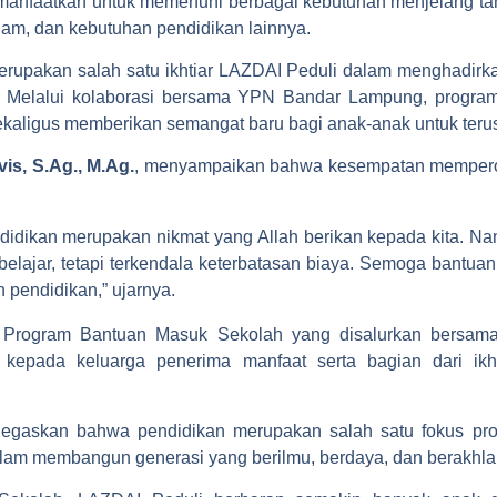
dimanfaatkan untuk memenuhi berbagai kebutuhan menjelang tah
gam, dan kebutuhan pendidikan lainnya.
upakan salah satu ikhtiar LAZDAI Peduli dalam menghadirkan
n. Melalui kolaborasi bersama YPN Bandar Lampung, program
kaligus memberikan semangat baru bagi anak-anak untuk terus 
vis, S.Ag., M.Ag.
, menyampaikan bahwa kesempatan memperol
dikan merupakan nikmat yang Allah berikan kepada kita. Na
elajar, tetapi terkendala keterbatasan biaya. Semoga bantua
 pendidikan,” ujarnya.
Program Bantuan Masuk Sekolah yang disalurkan bersam
im kepada keluarga penerima manfaat serta bagian dari i
negaskan bahwa pendidikan merupakan salah satu fokus pr
alam membangun generasi yang berilmu, berdaya, dan berakhla