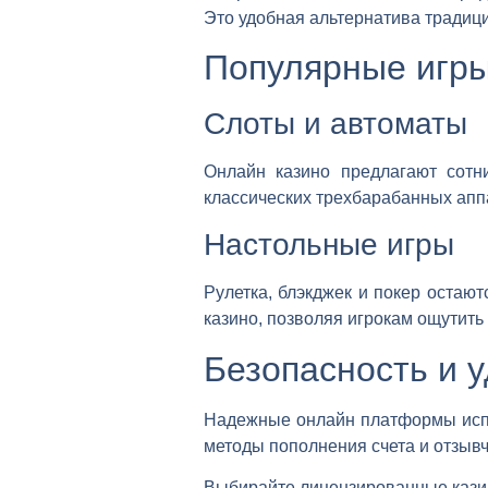
Это удобная альтернатива традиц
Популярные игр
Слоты и автоматы
Онлайн казино предлагают сотн
классических трехбарабанных апп
Настольные игры
Рулетка, блэкджек и покер оста
казино, позволяя игрокам ощутить
Безопасность и 
Надежные онлайн платформы исп
методы пополнения счета и отзыв
Выбирайте лицензированные кази