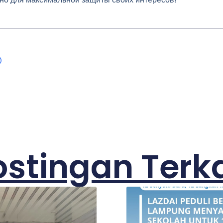
ostingan Terka