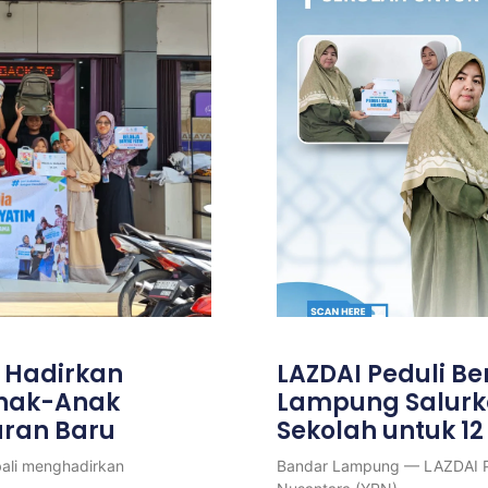
, Hadirkan
LAZDAI Peduli B
Anak-Anak
Lampung Salurk
ran Baru
Sekolah untuk 1
ali menghadirkan
Bandar Lampung — LAZDAI P