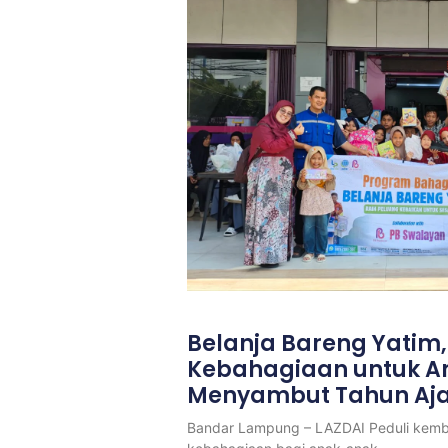
Belanja Bareng Yatim
Kebahagiaan untuk 
Menyambut Tahun Aja
Bandar Lampung – LAZDAI Peduli kemb