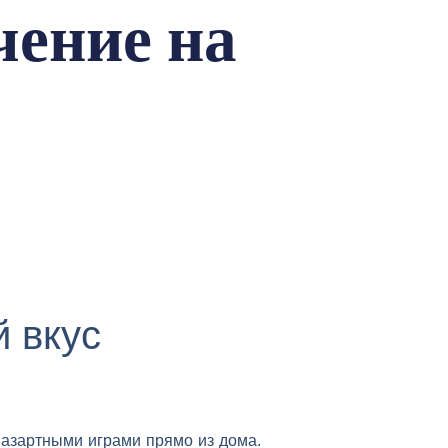
чение на
 вкус
азартными играми прямо из дома.