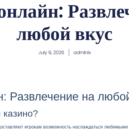
онлайн: Развле
любой вкус
July 9, 2026
admlnlx
н: Развлечение на любой
н казино?
оставляют игрокам возможность наслаждаться любимыми 