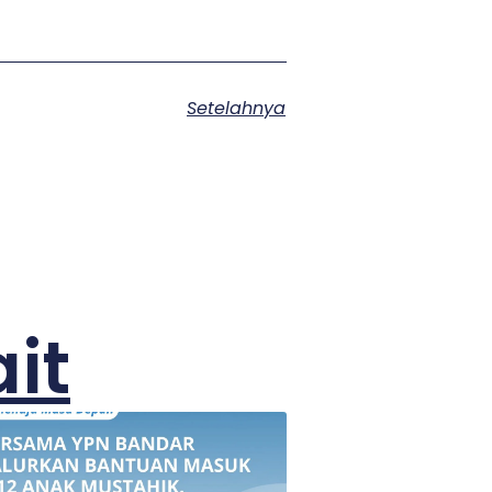
Setelahnya
it