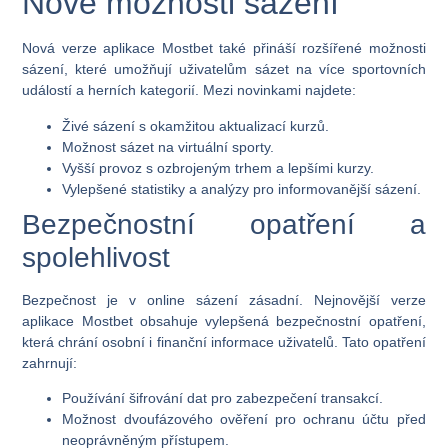
Nové možnosti sázení
Nová verze aplikace Mostbet také přináší rozšířené možnosti
sázení, které umožňují uživatelům sázet na více sportovních
událostí a herních kategorií. Mezi novinkami najdete:
Živé sázení s okamžitou aktualizací kurzů.
Možnost sázet na virtuální sporty.
Vyšší provoz s ozbrojeným trhem a lepšími kurzy.
Vylepšené statistiky a analýzy pro informovanější sázení.
Bezpečnostní opatření a
spolehlivost
Bezpečnost je v online sázení zásadní. Nejnovější verze
aplikace Mostbet obsahuje vylepšená bezpečnostní opatření,
která chrání osobní i finanční informace uživatelů. Tato opatření
zahrnují:
Používání šifrování dat pro zabezpečení transakcí.
Možnost dvoufázového ověření pro ochranu účtu před
neoprávněným přístupem.