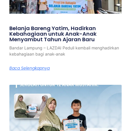
Belanja Bareng Yatim, Hadirkan
Kebahagiaan untuk Anak-Anak
Menyambut Tahun Ajaran Baru
Bandar Lampung – LAZDAI Peduli kembali menghadirkan
kebahagiaan bagi anak-anak
Baca Selengkapnya