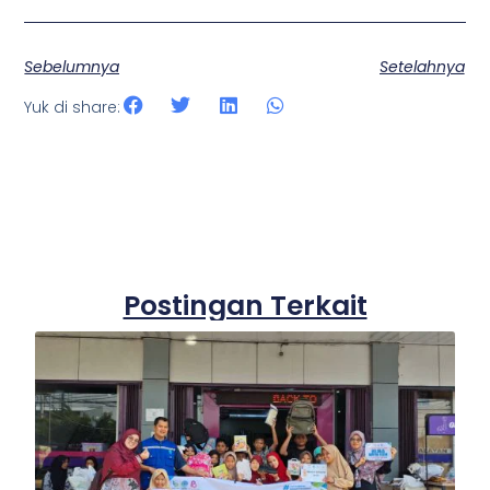
Sebelumnya
Setelahnya
Yuk di share:
Postingan Terkait