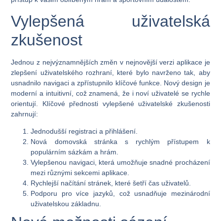
Vylepšená uživatelská
zkušenost
Jednou z nejvýznamnějších změn v nejnovější verzi aplikace je
zlepšení uživatelského rozhraní, které bylo navrženo tak, aby
usnadnilo navigaci a zpřístupnilo klíčové funkce. Nový design je
moderní a intuitivní, což znamená, že i noví uživatelé se rychle
orientují. Klíčové přednosti vylepšené uživatelské zkušenosti
zahrnují:
Jednodušší registraci a přihlášení.
Nová domovská stránka s rychlým přístupem k
populárním sázkám a hrám.
Vylepšenou navigaci, která umožňuje snadné procházení
mezi různými sekcemi aplikace.
Rychlejší načítání stránek, které šetří čas uživatelů.
Podporu pro více jazyků, což usnadňuje mezinárodní
uživatelskou základnu.