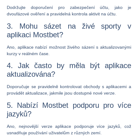
Dodržujte doporučení pro zabezpečení účtu, jako je
dvoufázové ověření a pravidelná kontrola aktivit na účtu.
3. Mohu sázet na živé sporty v
aplikaci Mostbet?
Ano, aplikace nabízí možnost živého sázení s aktualizovanými
kurzy v reálném čase.
4. Jak často by měla být aplikace
aktualizována?
Doporučuje se pravidelně kontrolovat obchody s aplikacemi a
provádět aktualizace, jakmile jsou dostupné nové verze.
5. Nabízí Mostbet podporu pro více
jazyků?
Ano, nejnovější verze aplikace podporuje více jazyků, což
usnadňuje používání uživatelům z různých zemí.