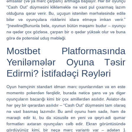
əmsallar (və ya mərc çarpanı) artmağa başlayır. Hər bir oyunçu
“Cash Out” düyməsini klikləməklə nə vaxt pul çıxarmaq lazım
olduğuna qərar verir. Bu, uçuşun istənilən mərhələsində edilə
bilər və oyunçulara risklərini idarə etməyə imkan verir.”
“[newline]Bununla belə, oyunun bütün məqamı budur – oyunçu
nə qədər çox gözləsə, çarpan bir o qədər yüksək olur və buna
görə də potensial uduş məbləği.
Mostbet Platformasında
Yeniləmələr Oyuna Təsir
Edirmi? İstifadəçi Rəyləri
Oyun həmçinin standart idman mərc oyunlarından və en este
momento pokerdən fərqlidir, burada nəticə şans və ya digər
oyunçuların bacarığı kimi bir çox amillərdən asılıdır. Aviator-da
hər şey bir qərardan asılıdır – “Cash Out” düyməsini tam olaraq
nə vaxt basmaq lazımdır. Bu amil oyunu həm sadə, həm də
maraqlı edir ki, bu da xüsusilə en yeni və qeyri-adi qumar
formatları axtaran oyunçuları cəlb edir. Ekran görüntüsündə
gördüyünüz kimi, bir neçə mərc variantı var – adətən 1