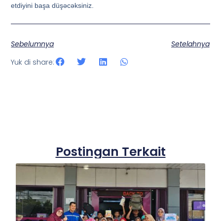
etdiyini başa düşəcəksiniz.
Sebelumnya
Setelahnya
Yuk di share:
Postingan Terkait