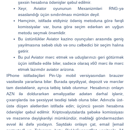
şəxsin hesabına ödənişlər qəbul edilmir.
Xeyr, Aviator oyununun Mexanizmləri RNG-yə
əsaslandığı üçün sındırılması mümkün deyil.
Həmçinin, istifadə etdiyiniz ödəniş metoduna görə fərqli
komissiyalar var, buna görə seçim edərkən ən uyğun
metodu seçmək önəmlidir.
Bu üstünlüklər Aviator kazino oyunçuları arasında geniş
yayılmasına səbəb olub və onu cəlbedici bir seçim halına
gətirir.
Bu pul Aviator mərc etmək və uduşlarınızı geri götürmək
üçün istifadə edilə bilər, sadəcə olaraq x60 mərc ilə mərc
etmək lazımdır aviator arizona.
IPhone istifadəçiləri Pin-Up mobil versiyasından brauzer
vasitəsilə yararlana bilər. Burada qeydiyyat, depozit və mərclər
tam dəstəklənir, ayrıca tətbiq tələb olunmur. Hesabınızı onlayn
AZN ilə doldurarkən əməliyyatlar adətən dərhal işlənir,
çıxarışlarda isə şəxsiyyət təsdiqi tələb oluna bilər. Adınızla üst-
üstə düşən alətlərdən istifadə edin; üçüncü şəxsin hesabına
ödənişlər qəbul edilmir. Kriptovalyutalarda şəbəkə komissiyası
və məzənnə dəyişkənliyi mümkündür, məbləği göndərməzdən
əvvəl iki dəfə yoxlayın. Saytdakı onlayn çat, email [email