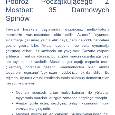
Podróż Początkującego Z
Mostbet: 35 Darmowych
Spinów
Təyyarə hərəkətə başlayanda, qazancınız multiplikatorla
mərcinizin vurulmasından əldə edilir. Aviator” “oyununu
aldatmağa çalışmaq yalnız etik deyil, həm də ciddi nəticələrə
gətirib çıxara bilər. Aviator oyununu true pulla oynamağa
çalışmaq etibarlı bir kazinoda ən yaxşısıdır. Qazanc çarpanı
artdıqca threat də yüksəlir, buna görə mərcin çıxarılacağı best
anı təyin etmək vacibdir. Məsələn, çox aşağı çarpanla mərc
çıxarmaq, potensial qazancı məhdudlaşdıra bilər, amma
təyyarənin uçuşunu” “çox uzun müddət izləmək də risklidir. Bu
rejimdə, oyunçu virtual kreditlərlə təmin olunmuş demonstration
hesabı ilə oynayır.
Oyunun məqsədi, artan multiplikatorları ilə yüksələn
təyyarənin mərcinizi düzgün zamanda nağdlaşdırmaqdır.
Aviator yükle üçün, seçdiyiniz onlayn kazinonun mobil
versiyasına giriş edin.
Mostbet Aviator’un ən cəlbedici xüsusiyyətlərindən biri,