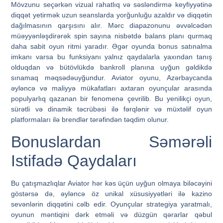
Mövzunu seçərkən vizual rahatlıq və səsləndirmə keyfiyyətinə
diqqət yetirmək uzun seanslarda yorğunluğu azaldır və diqqətin
dağılmasının qarşısını alır. Mərc diapazonunu əvvəlcədən
müəyyənləşdirərək spin sayına nisbətdə balans planı qurmaq
daha sabit oyun ritmi yaradır. Əgər oyunda bonus satınalma
imkanı varsa bu funksiyanı yalnız qaydalarla yaxından tanış
olduqdan və bütövlükdə bankroll planına uyğun gəldikdə
sınamaq məqsədəuyğundur. Aviator oyunu, Azərbaycanda
əyləncə və maliyyə mükafatları axtaran oyunçular arasında
populyarlıq qazanan bir fenomenə çevrilib. Bu yenilikçi oyun,
sürətli və dinamik təcrübəsi ilə fərqlənir və müxtəlif oyun
platformaları ilə brendlər tərəfindən təqdim olunur.
Bonuslardan Səmərəli
Istifadə Qaydaları
Bu çatışmazlıqlar Aviator hər kəs üçün uyğun olmaya biləcəyini
göstərsə də, əyləncə öz unikal xüsusiyyətləri ilə kazino
sevənlərin diqqətini cəlb edir. Oyunçular strategiya yaratmalı,
oyunun məntiqini dərk etməli və düzgün qərarlar qəbul