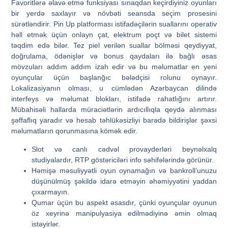
Favoritlərə əlavə etmə funksiyası sınaqdan keçirdiyiniz oyunları
bir yerdə saxlayır və növbəti seansda seçim prosesini
sürətləndirir. Pin Up platforması istifadəçilərin suallarını operativ
həll etmək üçün onlayn çat, elektrum poçt və bilet sistemi
təqdim edə bilər. Tez piel verilən suallar bölməsi qeydiyyat,
doğrulama, ödənişlər və bonus qaydaları ilə bağlı əsas
mövzuları addım addım izah edir və bu məlumatlar en yeni
oyunçular üçün başlanğıc bələdçisi rolunu oynayır.
Lokalizasiyanın olması, u cümlədən Azərbaycan dilində
interfeys və məlumat blokları, istifadə rahatlığını artırır.
Mübahisəli hallarda müraciətlərin ardıcıllıqla qeydə alınması
şəffaflıq yaradır və hesab təhlükəsizliyi barədə bildirişlər şəxsi
məlumatların qorunmasına kömək edir.
Slot və canlı cədvəl provayderləri beynəlxalq
studiyalardır, RTP göstəriciləri info səhifələrində görünür.
Həmişə məsuliyyətli oyun oynamağın və bankroll’unuzu
düşünülmüş şəkildə idarə etməyin əhəmiyyətini yaddan
çıxarmayın.
Qumar üçün bu aspekt əsasdır, çünki oyunçular oyunun
öz xeyrinə manipulyasiya edilmədiyinə əmin olmaq
istəyirlər.