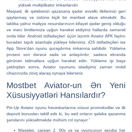
yüksək multiplikator imkanlarıdır.
Məqsəd, ilk qələbənizi qazanana qədər əvvəlki itkilərinizi geri
qaytarmaq və üstünə kiçik bir mənfəət əlavə etməkdir. Bu
taktika yalnız maliyyə resurslarınızın kifayət qədər geniş olduğu
və mərc limitlərinizə uyğun hərəkət etdiyiniz hallarda səmərəli
onda bilər. Android istifadəçiləri üçün lazımlı Aviator APK faylını
buradan tapıb asanlıqla yükləyə bilərsiniz, iOS istifadəçiləri isə
App Store’dan oyunu quraşdırma imkanına sahibdir. Yükləmə
prosesi son dərəcə sadə və anlaşılırdır; sadəcə ekranda
görünən təlimatlara uyğun hərəkət edin. Yükləmə işi başa
çatdıqdan sonra, Aviator oyununu istədiyiniz zaman mobil
cihazınızda zövq alaraq oynaya bilərsiniz.
Mostbet Aviator-un Ən Yeni
Xüsusiyyətləri Hansılardır?
Pin-Up Aviator oyunu həvəskarlarına xüsusi promokodlar və ilk
depozit bonusları təklif edir ki, bu weil onların qələbə qazanma
şanslarını yüksəltməkdə mühüm rol oynayır.”
Məsələn, çarpan 2. 00x və ya oyunçunun seçdiyi hər