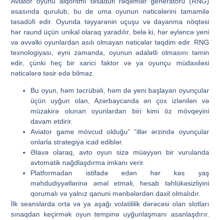
Aviator oyunu alqoritmi təsadüfi rəqəmlər generatoru (RNG)
əsasında qurulub, bu de uma oyunun nəticələrini tamamilə
təsadüfi edir. Oyunda təyyarənin uçuşu və dayanma nöqtəsi
hər raund üçün unikal olaraq yaradılır, belə ki, hər əyləncə yeni
və əvvəlki oyunlardan asılı olmayan nəticələr təqdim edir. RNG
texnologiyası, eyni zamanda, oyunun ədalətli olmasını təmin
edir, çünki heç bir xarici faktor və ya oyunçu müdaxiləsi
nəticələrə təsir edə bilməz.
Bu oyun, həm təcrübəli, həm də yeni başlayan oyunçular
üçün uyğun olan, Azərbaycanda ən çox izlənilən və
müzakirə olunan oyunlardan biri kimi öz mövqeyini
davam etdirir.
Aviator game mövcud olduğu” “illər ərzində oyunçular
onlarla strategiya icad ediblər.
Əlavə olaraq, avto oyun sizə müəyyən bir vurulanda
avtomatik nağdlaşdırma imkanı verir.
Platformadan istifadə edən hər kəs yaş
məhdudiyyətlərinə əməl etməli, hesab təhlükəsizliyini
qorumalı və yalnız qanuni mənbələrdən daxil olmalıdır.
İlk seanslarda orta və ya aşağı volatililik dərəcəsi olan slotları
sınaqdan keçirmək oyun tempinə uyğunlaşmanı asanlaşdırır.