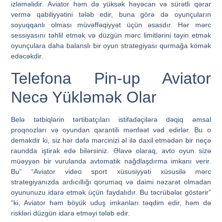
izləməlidir. Aviator həm də yüksək həyəcan və sürətli qərar
vermə qabiliyyətini tələb edir, buna görə də oyunçuların
soyuqqanlı olması müvəffəqiyyət üçün əsasdır. Hər mərc
sessiyasını təhlil etmək və düzgün mərc limitlərini təyin etmək
oyunçulara daha balanslı bir oyun strategiyası qurmağa kömək
edəcəkdir.
Telefona Pin-up Aviator
Necə Yükləmək Olar
Belə tətbiqlərin tərtibatçıları istifadəçilərə dəqiq əmsal
proqnozları və oyundan qarantili mənfəət vəd edirlər. Bu o
deməkdir ki, siz hər dəfə mərcinizi əl ilə daxil etmədən bir neçə
raundda iştirak edə bilərsiniz. Əlavə olaraq, avto oyun sizə
müəyyən bir vurulanda avtomatik nağdlaşdırma imkanı verir.
Bu” “Aviator video sport xüsusiyyəti xüsusilə mərc
strategiyanızda ardıcıllığı qorumaq və daimi nəzarət olmadan
oyununuzu idarə etmək üçün faydalıdır. Bu təcrübələr göstərir”
“ki, Aviator həm böyük uduş imkanları təqdim edir, həm də
riskləri düzgün idarə etməyi tələb edir.