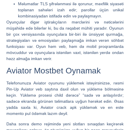
Məlumatlar TLS şifrələnməsi ilə qorunur, məxfilik siyasəti
toplanan sahələri izah edir; parollar üçün unikal
kombinasiyadan istifadə edin və paylaşmayın.
Oyunçular digər iştirakçıların mərclərini və nəticələrini
müşahidə edə bilərlər ki, bu da rəqabət mühiti yaradır. Oyunun
bir çox versiyasında oyunçulara bir-biri ilə ünsiyyət qurmağa,
strategiyaları və emosiyaları paylaşmağa imkan verən söhbət
funksiyası var. Oyun həm veb, həm də mobil proqramlarda
mövcuddur və oyunçulara istənilən vaxt, istənilən yerdə ondan
həzz almağa imkan verir.
Aviator Mostbet Oynamak
Telefonunuza Aviator oyununu yüklemek istəyirsinizsə, rəsmi
Pin-Up Aviator veb saytına daxil olun və yükləmə bölməsinə
keçin. Yükləmə prosesi child dərəcə” “sadə və anlaşılırdır;
sadəcə ekranda görünən təlimatlara uyğun hərəkət edin. Əsas
yadda saxla ki, Aviator crack apk yükləmək və en este
momento pul ödəmək lazım deyil.
Daha sonra demo rejimində yeni slotları sınaqdan keçirərək
mexanikanı anlayır, öz zövqünüzə uyğun bir neçə provayderin