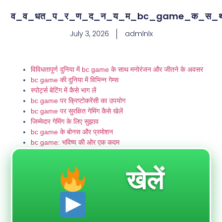
व_व_धत_प_र_ण_द_न_य_म_bc_game_क_स_
July 3, 2026
admlnlx
विविधतापूर्ण दुनिया में bc game के साथ मनोरंजन और जीतने के अवसर
bc game की दुनिया में विभिन्न गेम्स
स्पोर्ट्स बेटिंग में कैसे भाग लें
bc game पर क्रिप्टोकरेंसी का उपयोग
bc game पर सुरक्षित गेमिंग कैसे खेलें
जिम्मेदार गेमिंग के लिए सुझाव
bc game के बोनस और प्रमोशन
bc game: भविष्य की ओर एक कदम
खेलें