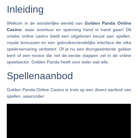
Inleiding
Welkom in de wonderlijke wereld van
Golden Panda Online
Casino
, waar avontuur en spanning hand in hand gaan! Dit
unieke online casino biedt een uitgelezen keuze aan spellen,
royale bonussen en een gebruiksvriendelijke interface die elke
spelerservaring verbetert. Of je nu een doorgewinterde gokker
bent of een novice die net de eerste stappen zet in de online
speelsector, Golden Panda heeft voor ieder wat wils.
Spellenaanbod
Golden Panda Online Casino is trots op een divers aanbod van
spellen, waaronder: