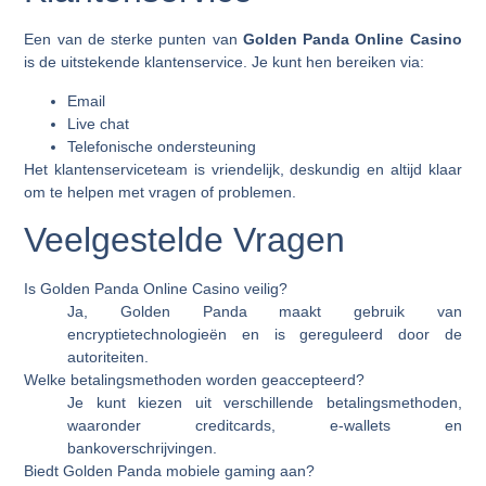
Een van de sterke punten van
Golden Panda Online Casino
is de uitstekende klantenservice. Je kunt hen bereiken via:
Email
Live chat
Telefonische ondersteuning
Het klantenserviceteam is vriendelijk, deskundig en altijd klaar
om te helpen met vragen of problemen.
Veelgestelde Vragen
Is Golden Panda Online Casino veilig?
Ja, Golden Panda maakt gebruik van
encryptietechnologieën en is gereguleerd door de
autoriteiten.
Welke betalingsmethoden worden geaccepteerd?
Je kunt kiezen uit verschillende betalingsmethoden,
waaronder creditcards, e-wallets en
bankoverschrijvingen.
Biedt Golden Panda mobiele gaming aan?