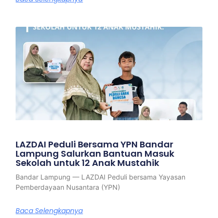
LAZDAI Peduli Bersama YPN Bandar
Lampung Salurkan Bantuan Masuk
Sekolah untuk 12 Anak Mustahik
Bandar Lampung — LAZDAI Peduli bersama Yayasan
Pemberdayaan Nusantara (YPN)
Baca Selengkapnya