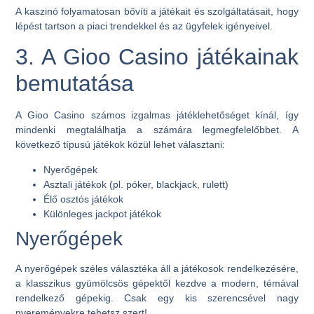
A kaszinó folyamatosan bővíti a játékait és szolgáltatásait, hogy
lépést tartson a piaci trendekkel és az ügyfelek igényeivel.
3. A Gioo Casino játékainak
bemutatása
A Gioo Casino számos izgalmas játéklehetőséget kínál, így
mindenki megtalálhatja a számára legmegfelelőbbet. A
következő típusú játékok közül lehet választani:
Nyerőgépek
Asztali játékok (pl. póker, blackjack, rulett)
Élő osztós játékok
Különleges jackpot játékok
Nyerőgépek
A nyerőgépek széles választéka áll a játékosok rendelkezésére,
a klasszikus gyümölcsös gépektől kezdve a modern, témával
rendelkező gépekig. Csak egy kis szerencsével nagy
nyereményekre tehetsz szert!