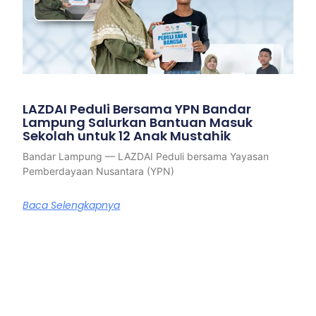
LAZDAI Peduli Bersama YPN Bandar
Lampung Salurkan Bantuan Masuk
Sekolah untuk 12 Anak Mustahik
Bandar Lampung — LAZDAI Peduli bersama Yayasan
Pemberdayaan Nusantara (YPN)
Baca Selengkapnya