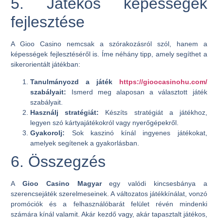
5. Játékos képességek
fejlesztése
A Gioo Casino nemcsak a szórakozásról szól, hanem a
képességek fejlesztéséről is. Íme néhány tipp, amely segíthet a
sikerorientált játékban:
Tanulmányozd a játék
https://gioocasinohu.com/
szabályait:
Ismerd meg alaposan a választott játék
szabályait.
Használj stratégiát:
Készíts stratégiát a játékhoz,
legyen szó kártyajátékokról vagy nyerőgépekről.
Gyakorolj:
Sok kaszinó kínál ingyenes játékokat,
amelyek segítenek a gyakorlásban.
6. Összegzés
A
Gioo Casino Magyar
egy valódi kincsesbánya a
szerencsejáték szerelmeseinek. A változatos játékkínálat, vonzó
promóciók és a felhasználóbarát felület révén mindenki
számára kínál valamit. Akár kezdő vagy, akár tapasztalt játékos,