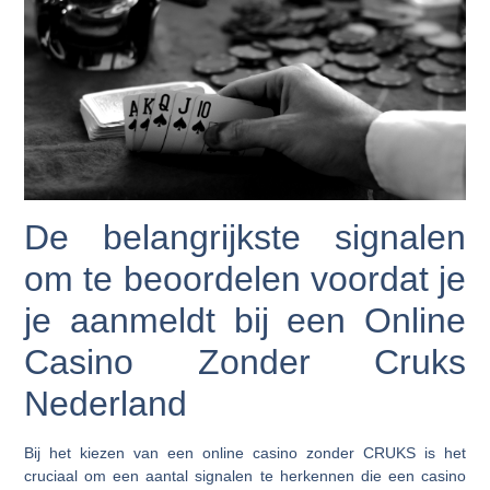
De belangrijkste signalen
om te beoordelen voordat je
je aanmeldt bij een Online
Casino Zonder Cruks
Nederland
Bij het kiezen van een online casino zonder CRUKS is het
cruciaal om een aantal signalen te herkennen die een casino