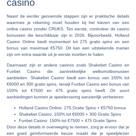
casino
Naast de eerder genoemde stappen zijn er praktische details
waarmee je rekening moet houden bij het kiezen van een
online casino zonder CRUKS. Ten eerste, controleer de casino
bonussen die beschikbaar zijn in 2026. Bijvoorbeeld, Holland
Casino Online biedt momenteel tot 275 gratis spins en een
bonus van maximaal €5750. Dit kan een uitstekende manier
zijn om extra waarde uit je eerste inzetten te halen.
Daarnaast zijn er andere casinos zoals Shakebet Casino en
Funbet Casino die aantrekkelijke welkomstbonussen
aanbieden. Shakebet Casino biedt een bonus van 150% tot
€6000 en 300 gratis spins, terwijl Funbet Casino een bonus van
150% tot €7500 en 475 gratis spins heeft. Dit soort
aanbiedingen kunnen je speelervaring aanzienlijk verbeteren.
Holland Casino Online: 275 Gratis Spins + €5750 bonus
Shakebet Casino: 150% tot €6000 + 300 Gratis Spins
Funbet Casino: 150% tot €7500 + 475 Gratis Spins
Door deze details in overweging te nemen, zorg je ervoor dat je
een goed geïnformeerde keuze maakt die je speelplezier