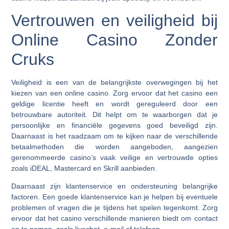
Vertrouwen en veiligheid bij
Online Casino Zonder
Cruks
Veiligheid is een van de belangrijkste overwegingen bij het
kiezen van een online casino. Zorg ervoor dat het casino een
geldige licentie heeft en wordt gereguleerd door een
betrouwbare autoriteit. Dit helpt om te waarborgen dat je
persoonlijke en financiële gegevens goed beveiligd zijn.
Daarnaast is het raadzaam om te kijken naar de verschillende
betaalmethoden die worden aangeboden, aangezien
gerenommeerde casino’s vaak veilige en vertrouwde opties
zoals iDEAL, Mastercard en Skrill aanbieden.
Daarnaast zijn klantenservice en ondersteuning belangrijke
factoren. Een goede klantenservice kan je helpen bij eventuele
problemen of vragen die je tijdens het spelen tegenkomt. Zorg
ervoor dat het casino verschillende manieren biedt om contact