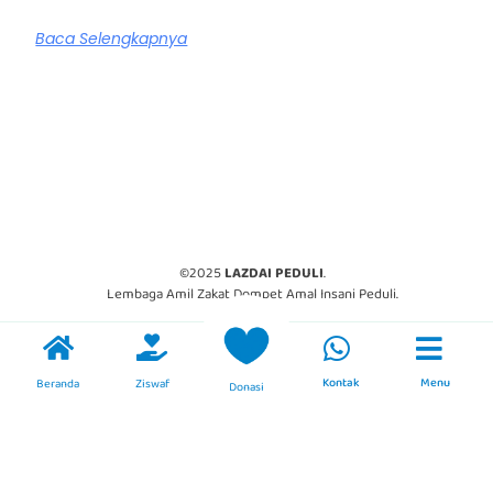
Baca Selengkapnya
©2025
LAZDAI PEDULI
.
Lembaga Amil Zakat Dompet Amal Insani Peduli.
Kontak
Menu
Beranda
Ziswaf
Donasi