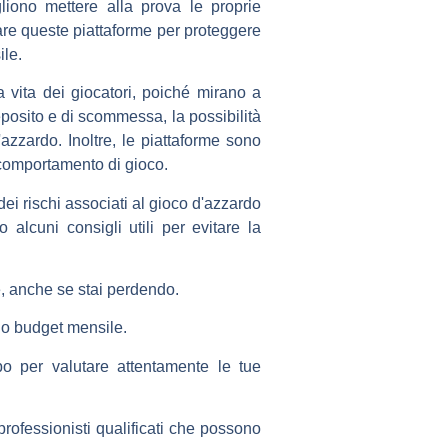
liono mettere alla prova le proprie
e queste piattaforme per proteggere
ile.
vita dei giocatori, poiché mirano a
posito e di scommessa, la possibilità
'azzardo. Inoltre, le piattaforme sono
o comportamento di gioco.
ei rischi associati al gioco d'azzardo
lcuni consigli utili per evitare la
, anche se stai perdendo.
tuo budget mensile.
o per valutare attentamente le tue
rofessionisti qualificati che possono