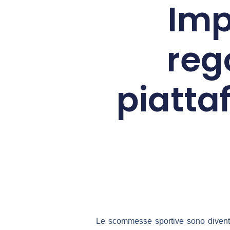
Imp
reg
piatt
Le scommesse sportive sono diventat