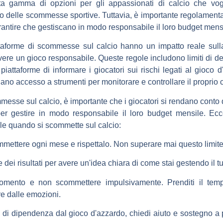
ta gamma di opzioni per gli appassionati di calcio che vog
delle scommesse sportive. Tuttavia, è importante regolamentar
rantire che gestiscano in modo responsabile il loro budget mens
taforme di scommesse sul calcio hanno un impatto reale sulla 
re un gioco responsabile. Queste regole includono limiti di de
piattaforme di informare i giocatori sui rischi legati al gioco d
biano accesso a strumenti per monitorare e controllare il propri
esse sul calcio, è importante che i giocatori si rendano conto d
r gestire in modo responsabile il loro budget mensile. Ecco a
le quando si scommette sul calcio:
mmettere ogni mese e rispettalo. Non superare mai questo limite
 dei risultati per avere un'idea chiara di come stai gestendo il 
omento e non scommettere impulsivamente. Prenditi il temp
e dalle emozioni.
i di dipendenza dal gioco d'azzardo, chiedi aiuto e sostegno a p