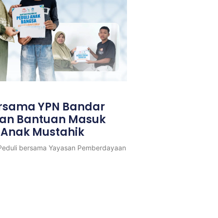
ersama YPN Bandar
an Bantuan Masuk
2 Anak Mustahik
eduli bersama Yayasan Pemberdayaan