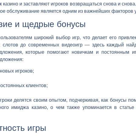
казино и заставляют игроков возвращаться снова и снова.
ное обслуживание является одним из важнейших факторов ус
зие и щедрые бонусы
пользователям широкий выбор игр, что делает его привле
х слотов до современных видеоигр — здесь каждый найде
дложения, которые помогают новичкам и постоянным и
едложения:
новых игроков;
остоянных клиентов;
гроки делятся своим опытом, подчеркивая, как бонусы по
ного имиджа казино, о чем также упоминается в стать
тность игры