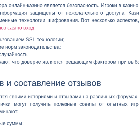
а онлайн-казино является безопасность. Игроки в казино
формация защищены от нежелательного доступа. Кази
еменные технологии шифрования. Вот несколько аспектов
nco casino вход
ьзованием SSL-технологии;
е норм законодательства;
случайность.
чают, что доверие является решающим фактором при выбо
в и составление отзывов
ятся своими историями и отзывами на различных форумах и
вички могут получить полезные советы от опытных иг
оминают:
ые суммы;