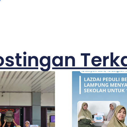
ostingan Terka