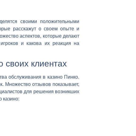
 делятся своими положительными
торые расскажут о своем опыте и
ожество аспектов, которые делают
игроков и какова их реакция на
о своих клиентах
тва обслуживания в казино Пинко.
к. Множество отзывов показывает,
ециалистов для решения возникших
 казино: