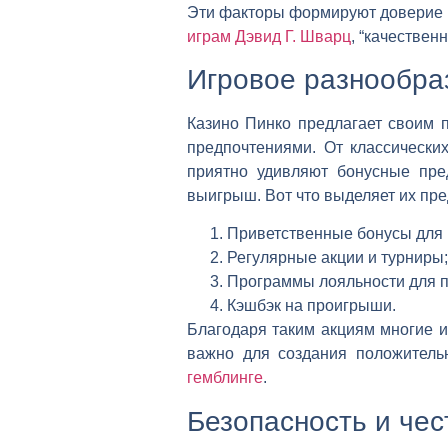
Эти факторы формируют доверие к 
играм Дэвид Г. Шварц
, “качествен
Игровое разнообра
Казино Пинко предлагает своим 
предпочтениями. От классически
приятно удивляют бонусные пре
выигрыш. Вот что выделяет их пр
Приветственные бонусы для 
Регулярные акции и турниры;
Программы лояльности для п
Кэшбэк на проигрыши.
Благодаря таким акциям многие и
важно для создания положитель
гемблинге
.
Безопасность и чес