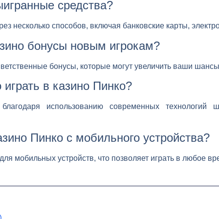
выигранные средства?
ез несколько способов, включая банковские карты, электр
азино бонусы новым игрокам?
иветственные бонусы, которые могут увеличить ваши шанс
 играть в казино Пинко?
м благодаря использованию современных технологий 
казино Пинко с мобильного устройства?
для мобильных устройств, что позволяет играть в любое вр