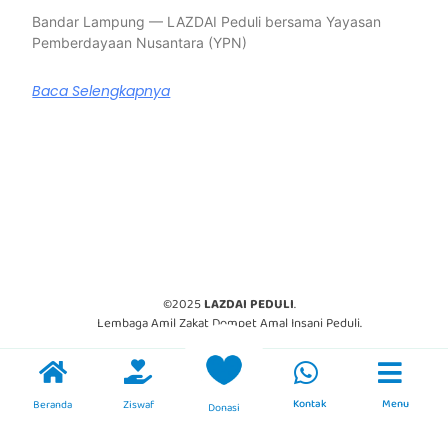
Bandar Lampung — LAZDAI Peduli bersama Yayasan
Pemberdayaan Nusantara (YPN)
Baca Selengkapnya
©2025
LAZDAI PEDULI
.
Lembaga Amil Zakat Dompet Amal Insani Peduli.
Kontak
Menu
Beranda
Ziswaf
Donasi