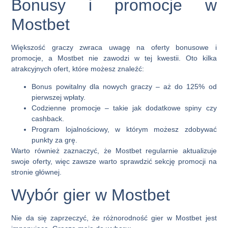
Bonusy i promocje w
Mostbet
Większość graczy zwraca uwagę na oferty bonusowe i
promocje, a Mostbet nie zawodzi w tej kwestii. Oto kilka
atrakcyjnych ofert, które możesz znaleźć:
Bonus powitalny dla nowych graczy – aż do 125% od
pierwszej wpłaty.
Codzienne promocje – takie jak dodatkowe spiny czy
cashback.
Program lojalnościowy, w którym możesz zdobywać
punkty za grę.
Warto również zaznaczyć, że Mostbet regularnie aktualizuje
swoje oferty, więc zawsze warto sprawdzić sekcję promocji na
stronie głównej.
Wybór gier w Mostbet
Nie da się zaprzeczyć, że różnorodność gier w Mostbet jest