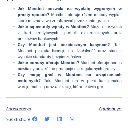
Jak Mostbet pozwala na wypłatę wygranych w
prosty sposób?
Mostbet oferuje różne metody wypłat,
które można łatwo zrealizować przez konto gracza.
Jakie są metody wpłaty w Mostbet?
Można korzystać
z kart kredytowych, portfeli elektronicznych oraz
przelewów bankowych.
Czy Mostbet jest bezpiecznym kasynem?
Tak,
Mostbet posiada licencję na działalność oraz stosuje
wysokie standardy bezpieczeństwa.
Jakie bonusy oferuje Mostbet?
Mostbet oferuje bonus
powitalny oraz różne promocje dla regularnych graczy.
Czy mogę grać w Mostbet na urządzeniach
mobilnych?
Tak, Mostbet ma w pełni funkcjonalną
wersję mobilną oraz aplikację, która ułatwia grę.
Sebelumnya
Setelahnya
Yuk di share: