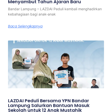
Menyambut Tahun Ajaran Baru
Bandar Lampung – LAZDAI Peduli kembali menghadirkan
kebahagiaan bagi anak-anak
Baca Selengkapnya
LAZDAI Peduli Bersama YPN Bandar
Lampung Salurkan Bantuan Masuk
Sekolah untuk 12 Anak Mustahik