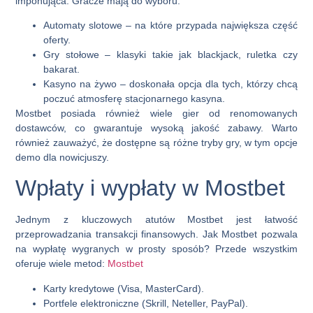
imponująca. Gracze mają do wyboru:
Automaty slotowe – na które przypada największa część
oferty.
Gry stołowe – klasyki takie jak blackjack, ruletka czy
bakarat.
Kasyno na żywo – doskonała opcja dla tych, którzy chcą
poczuć atmosferę stacjonarnego kasyna.
Mostbet posiada również wiele gier od renomowanych
dostawców, co gwarantuje wysoką jakość zabawy. Warto
również zauważyć, że dostępne są różne tryby gry, w tym opcje
demo dla nowicjuszy.
Wpłaty i wypłaty w Mostbet
Jednym z kluczowych atutów Mostbet jest łatwość
przeprowadzania transakcji finansowych. Jak Mostbet pozwala
na wypłatę wygranych w prosty sposób? Przede wszystkim
oferuje wiele metod:
Mostbet
Karty kredytowe (Visa, MasterCard).
Portfele elektroniczne (Skrill, Neteller, PayPal).