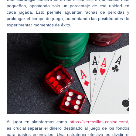
pequeñas, apostando solo un porcentaje de esa unidad en
cada jugada. Esto permite aguantar rachas de pérdidas y
prolongar el tiempo de juego, aumentando las posibilidades de
experimentar momentos de éxito.
Al jugar en plataformas como
https://ikercasillas-casino.com/
,
es crucial separar el dinero destinado al juego de los fondos
para gastos esenciales. Una estrategia efectiva es dividir el