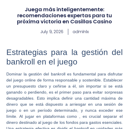
Juega más inteligentemente:
recomendaciones expertas para tu
próxima victoria en Casillas Casino
July 9, 2026
admlnlx
Estrategias para la gestión del
bankroll en el juego
Dominar la gestión del bankroll es fundamental para disfrutar
del juego online de forma responsable y sostenible. Establecer
un presupuesto claro y ceñirse a él, sin importar si se está
ganando o perdiendo, es el primer paso para evitar sorpresas
desagradables. Esto implica definir una cantidad máxima de
dinero que se está dispuesto a arriesgar en una sesión de
juego o en un período determinado, y nunca exceder ese
límite. Al jugar en plataformas como , es crucial separar el
dinero destinado al juego de los fondos para gastos esenciales.
Una estrategia efectiva es dividir el bankroll en unidades más