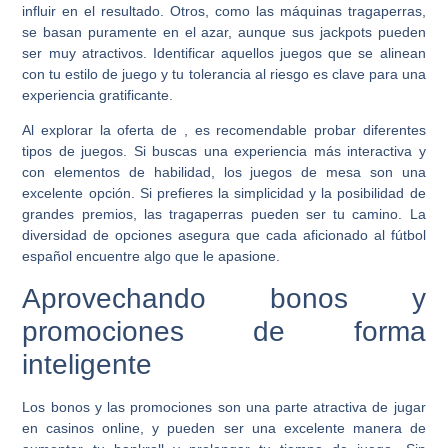
influir en el resultado. Otros, como las máquinas tragaperras,
se basan puramente en el azar, aunque sus jackpots pueden
ser muy atractivos. Identificar aquellos juegos que se alinean
con tu estilo de juego y tu tolerancia al riesgo es clave para una
experiencia gratificante.
Al explorar la oferta de , es recomendable probar diferentes
tipos de juegos. Si buscas una experiencia más interactiva y
con elementos de habilidad, los juegos de mesa son una
excelente opción. Si prefieres la simplicidad y la posibilidad de
grandes premios, las tragaperras pueden ser tu camino. La
diversidad de opciones asegura que cada aficionado al fútbol
español encuentre algo que le apasione.
Aprovechando bonos y
promociones de forma
inteligente
Los bonos y las promociones son una parte atractiva de jugar
en casinos online, y pueden ser una excelente manera de