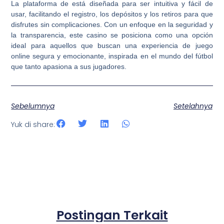
La plataforma de está diseñada para ser intuitiva y fácil de
usar, facilitando el registro, los depósitos y los retiros para que
disfrutes sin complicaciones. Con un enfoque en la seguridad y
la transparencia, este casino se posiciona como una opción
ideal para aquellos que buscan una experiencia de juego
online segura y emocionante, inspirada en el mundo del fútbol
que tanto apasiona a sus jugadores.
Sebelumnya
Setelahnya
Yuk di share:
Postingan Terkait