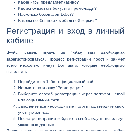
Какие игры предлагает казино?
Как использовать бонусы и промо-коды?
Насколько безопасен 1хбет?
Каковы особенности мобильной версии?
Регистрация и вход в личный
кабинет
Чтобы начать играть на 1хбет, вам необходимо
зарегистрироваться. Процесс регистрации прост и займет
всего несколько минут. Вот шаги, которые необходимо
выполнить:
Перейдите на 1хбет официальный сайт.
Нажмите на кнопку “Регистрация”.
Выберите способ регистрации: через телефон, email
или социальные сети.
Заполните все необходимые поля и подтвердите свою
учетную запись.
После регистрации войдите в свой аккаунт, используя
указанные данные.
После входа в систему вы сможете настраивать выбор