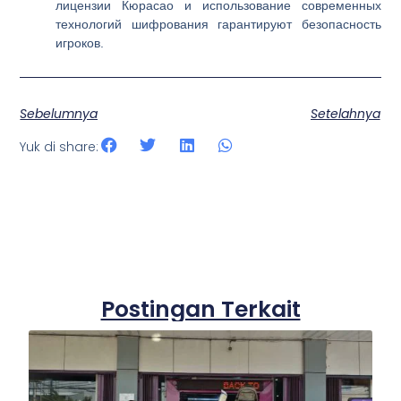
лицензии Кюрасао и использование современных
технологий шифрования гарантируют безопасность
игроков.
Sebelumnya
Setelahnya
Yuk di share:
Postingan Terkait