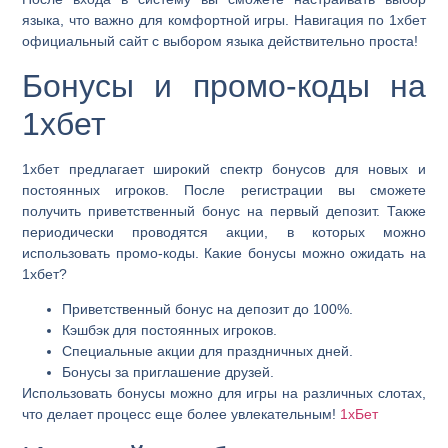
языка, что важно для комфортной игры. Навигация по 1хбет
официальный сайт с выбором языка действительно проста!
Бонусы и промо-коды на
1хбет
1хбет предлагает широкий спектр бонусов для новых и
постоянных игроков. После регистрации вы сможете
получить приветственный бонус на первый депозит. Также
периодически проводятся акции, в которых можно
использовать промо-коды. Какие бонусы можно ожидать на
1хбет?
Приветственный бонус на депозит до 100%.
Кэшбэк для постоянных игроков.
Специальные акции для праздничных дней.
Бонусы за приглашение друзей.
Использовать бонусы можно для игры на различных слотах,
что делает процесс еще более увлекательным!
1хБет