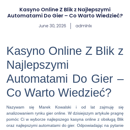
Kasyno Online Z Blik z Najlepszymi
Automatami Do Gier – Co Warto Wiedzieć?
June 30, 2026
admlnlx
Kasyno Online Z Blik z
Najlepszymi
Automatami Do Gier –
Co Warto Wiedzieć?
Nazywam się Marek Kowalski i od lat zajmuję się
analizowaniem rynku gier online. W dzisiejszym artykule pragnę
pomóc Ci w wyborze najlepszego kasyna online z obsługą Blik
oraz najlepszymi automatami do gier. Odpowiadając na pytanie