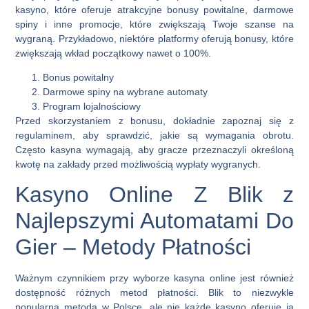
kasyno, które oferuje atrakcyjne bonusy powitalne, darmowe
spiny i inne promocje, które zwiększają Twoje szanse na
wygraną. Przykładowo, niektóre platformy oferują bonusy, które
zwiększają wkład początkowy nawet o 100%.
Bonus powitalny
Darmowe spiny na wybrane automaty
Program lojalnościowy
Przed skorzystaniem z bonusu, dokładnie zapoznaj się z
regulaminem, aby sprawdzić, jakie są wymagania obrotu.
Często kasyna wymagają, aby gracze przeznaczyli określoną
kwotę na zakłady przed możliwością wypłaty wygranych.
Kasyno Online Z Blik z
Najlepszymi Automatami Do
Gier – Metody Płatności
Ważnym czynnikiem przy wyborze kasyna online jest również
dostępność różnych metod płatności. Blik to niezwykle
popularna metoda w Polsce, ale nie każde kasyno oferuje ją