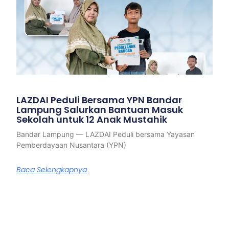
LAZDAI Peduli Bersama YPN Bandar
Lampung Salurkan Bantuan Masuk
Sekolah untuk 12 Anak Mustahik
Bandar Lampung — LAZDAI Peduli bersama Yayasan
Pemberdayaan Nusantara (YPN)
Baca Selengkapnya