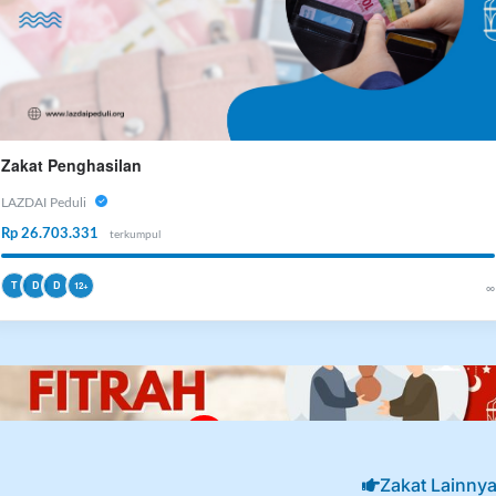
Zakat Penghasilan
LAZDAI Peduli
Rp 26.703.331
terkumpul
T
D
D
∞
12+
Bayar Zakat
Zakat Lainny