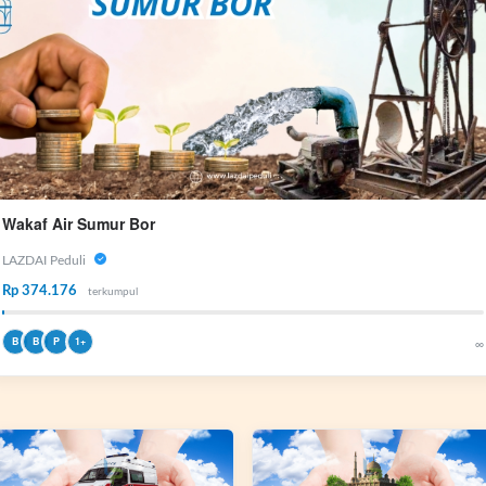
Wakaf Air Sumur Bor
LAZDAI Peduli
Rp 374.176
terkumpul
B
B
P
1+
∞