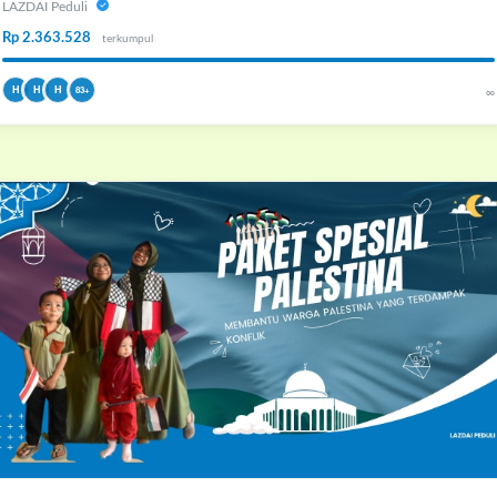
LAZDAI Peduli
Rp 2.363.528
terkumpul
H
H
H
∞
83+