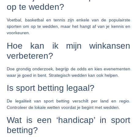
op te wedden?
Voetbal, basketbal en tennis zijn enkele van de populairste
sporten om op te wedden, maar het hangt af van je kennis en
voorkeuren.
Hoe kan ik mijn winkansen
verbeteren?
Doe grondig onderzoek, begrijp de odds en kies evenementen
waar je goed in bent. Strategisch wedden kan ook helpen.
Is sport betting legaal?
De legaliteit van sport betting verschilt per land en regio.
Controleer de lokale wetten voordat je begint met wedden.
Wat is een ‘handicap’ in sport
betting?