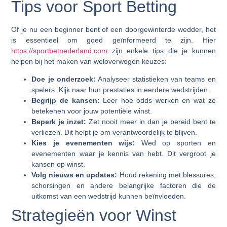
Tips voor Sport Betting
Of je nu een beginner bent of een doorgewinterde wedder, het
is essentieel om goed geïnformeerd te zijn. Hier
https://sportbetnederland.com
zijn enkele tips die je kunnen
helpen bij het maken van weloverwogen keuzes:
Doe je onderzoek:
Analyseer statistieken van teams en
spelers. Kijk naar hun prestaties in eerdere wedstrijden.
Begrijp de kansen:
Leer hoe odds werken en wat ze
betekenen voor jouw potentiële winst.
Beperk je inzet:
Zet nooit meer in dan je bereid bent te
verliezen. Dit helpt je om verantwoordelijk te blijven.
Kies je evenementen wijs:
Wed op sporten en
evenementen waar je kennis van hebt. Dit vergroot je
kansen op winst.
Volg nieuws en updates:
Houd rekening met blessures,
schorsingen en andere belangrijke factoren die de
uitkomst van een wedstrijd kunnen beïnvloeden.
Strategieën voor Winst