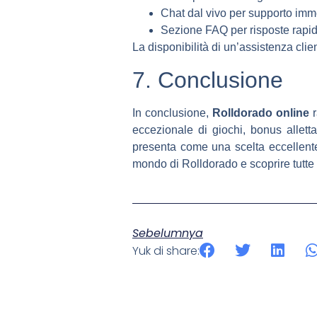
Chat dal vivo per supporto imm
Sezione FAQ per risposte rapid
La disponibilità di un’assistenza clie
7. Conclusione
In conclusione,
Rolldorado online
r
eccezionale di giochi, bonus allett
presenta come una scelta eccellente p
mondo di Rolldorado e scoprire tutte 
Sebelumnya
Yuk di share: