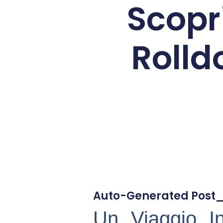
Scopr
Rolld
Auto-Generated Post_
Un Viaggio In