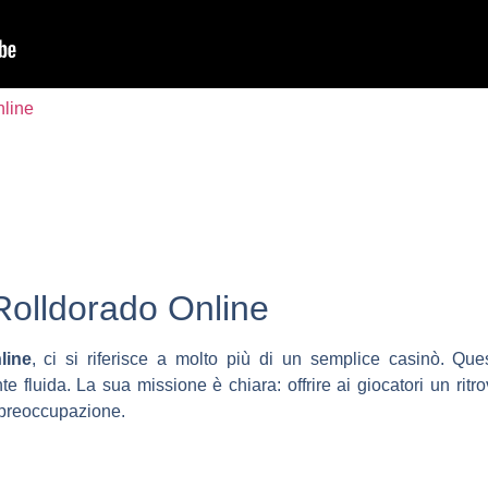
nline
 Rolldorado Online
line
, ci si riferisce a molto più di un semplice casinò. Ques
te fluida. La sua missione è chiara: offrire ai giocatori un rit
 preoccupazione.