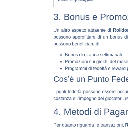
3. Bonus e Promo
Un altro aspetto attraente di
Rolldo
possono approfittare di un bonus di 
possono beneficiare di:
Bonus di ricarica settimanali.
Promozioni sui giochi del mese
Programmi di fedeltà e reward 
Cos’è un Punto Fede
I punti fedeltà possono essere accum
costanza e l’impegno dei giocatori, r
4. Metodi di Pag
Per quanto riguarda le transazioni,
R