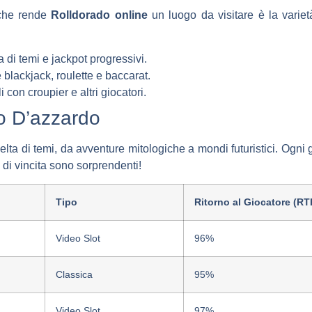
i che rende
Rolldorado online
un luogo da visitare è la varietà 
i temi e jackpot progressivi.
 blackjack, roulette e baccarat.
i con croupier e altri giocatori.
o D’azzardo
lta di temi, da avventure mitologiche a mondi futuristici. Ogni
tà di vincita sono sorprendenti!
Tipo
Ritorno al Giocatore (RT
Video Slot
96%
Classica
95%
Video Slot
97%