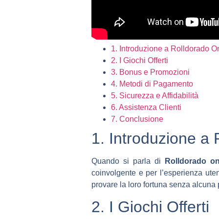
1. Introduzione a Rolldorado O
2. I Giochi Offerti
3. Bonus e Promozioni
4. Metodi di Pagamento
5. Sicurezza e Affidabilità
6. Assistenza Clienti
7. Conclusione
1. Introduzione a
Quando si parla di
Rolldorado on
coinvolgente e per l’esperienza uten
provare la loro fortuna senza alcuna
2. I Giochi Offerti