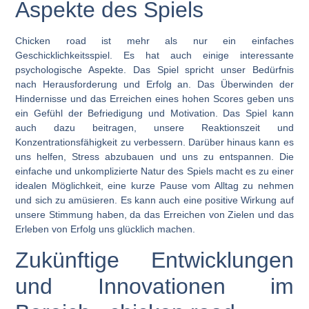
Aspekte des Spiels
Chicken road ist mehr als nur ein einfaches
Geschicklichkeitsspiel. Es hat auch einige interessante
psychologische Aspekte. Das Spiel spricht unser Bedürfnis
nach Herausforderung und Erfolg an. Das Überwinden der
Hindernisse und das Erreichen eines hohen Scores geben uns
ein Gefühl der Befriedigung und Motivation. Das Spiel kann
auch dazu beitragen, unsere Reaktionszeit und
Konzentrationsfähigkeit zu verbessern. Darüber hinaus kann es
uns helfen, Stress abzubauen und uns zu entspannen. Die
einfache und unkomplizierte Natur des Spiels macht es zu einer
idealen Möglichkeit, eine kurze Pause vom Alltag zu nehmen
und sich zu amüsieren. Es kann auch eine positive Wirkung auf
unsere Stimmung haben, da das Erreichen von Zielen und das
Erleben von Erfolg uns glücklich machen.
Zukünftige Entwicklungen
und Innovationen im