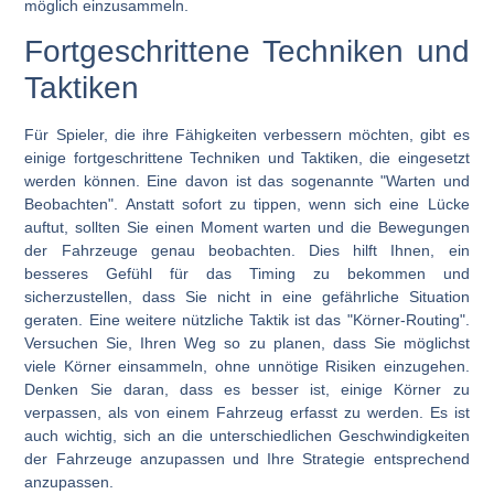
möglich einzusammeln.
Fortgeschrittene Techniken und
Taktiken
Für Spieler, die ihre Fähigkeiten verbessern möchten, gibt es
einige fortgeschrittene Techniken und Taktiken, die eingesetzt
werden können. Eine davon ist das sogenannte "Warten und
Beobachten". Anstatt sofort zu tippen, wenn sich eine Lücke
auftut, sollten Sie einen Moment warten und die Bewegungen
der Fahrzeuge genau beobachten. Dies hilft Ihnen, ein
besseres Gefühl für das Timing zu bekommen und
sicherzustellen, dass Sie nicht in eine gefährliche Situation
geraten. Eine weitere nützliche Taktik ist das "Körner-Routing".
Versuchen Sie, Ihren Weg so zu planen, dass Sie möglichst
viele Körner einsammeln, ohne unnötige Risiken einzugehen.
Denken Sie daran, dass es besser ist, einige Körner zu
verpassen, als von einem Fahrzeug erfasst zu werden. Es ist
auch wichtig, sich an die unterschiedlichen Geschwindigkeiten
der Fahrzeuge anzupassen und Ihre Strategie entsprechend
anzupassen.