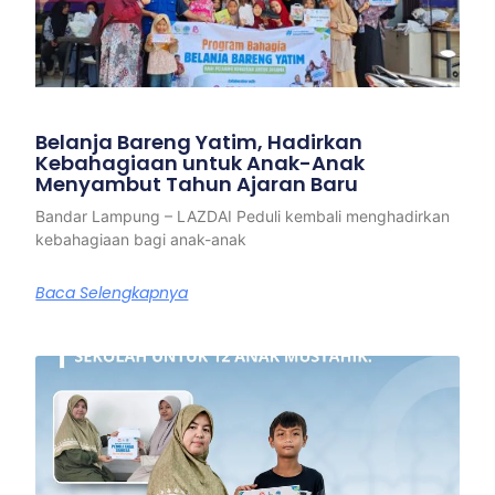
Belanja Bareng Yatim, Hadirkan
Kebahagiaan untuk Anak-Anak
Menyambut Tahun Ajaran Baru
Bandar Lampung – LAZDAI Peduli kembali menghadirkan
kebahagiaan bagi anak-anak
Baca Selengkapnya