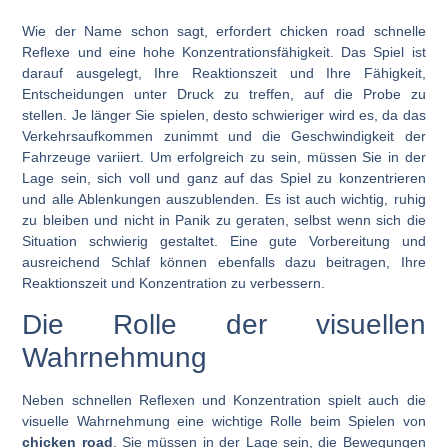
Wie der Name schon sagt, erfordert chicken road schnelle
Reflexe und eine hohe Konzentrationsfähigkeit. Das Spiel ist
darauf ausgelegt, Ihre Reaktionszeit und Ihre Fähigkeit,
Entscheidungen unter Druck zu treffen, auf die Probe zu
stellen. Je länger Sie spielen, desto schwieriger wird es, da das
Verkehrsaufkommen zunimmt und die Geschwindigkeit der
Fahrzeuge variiert. Um erfolgreich zu sein, müssen Sie in der
Lage sein, sich voll und ganz auf das Spiel zu konzentrieren
und alle Ablenkungen auszublenden. Es ist auch wichtig, ruhig
zu bleiben und nicht in Panik zu geraten, selbst wenn sich die
Situation schwierig gestaltet. Eine gute Vorbereitung und
ausreichend Schlaf können ebenfalls dazu beitragen, Ihre
Reaktionszeit und Konzentration zu verbessern.
Die Rolle der visuellen
Wahrnehmung
Neben schnellen Reflexen und Konzentration spielt auch die
visuelle Wahrnehmung eine wichtige Rolle beim Spielen von
chicken road
. Sie müssen in der Lage sein, die Bewegungen