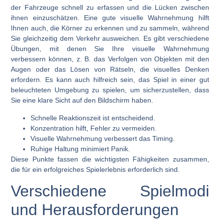
der Fahrzeuge schnell zu erfassen und die Lücken zwischen
ihnen einzuschätzen. Eine gute visuelle Wahrnehmung hilft
Ihnen auch, die Körner zu erkennen und zu sammeln, während
Sie gleichzeitig dem Verkehr ausweichen. Es gibt verschiedene
Übungen, mit denen Sie Ihre visuelle Wahrnehmung
verbessern können, z. B. das Verfolgen von Objekten mit den
Augen oder das Lösen von Rätseln, die visuelles Denken
erfordern. Es kann auch hilfreich sein, das Spiel in einer gut
beleuchteten Umgebung zu spielen, um sicherzustellen, dass
Sie eine klare Sicht auf den Bildschirm haben.
Schnelle Reaktionszeit ist entscheidend.
Konzentration hilft, Fehler zu vermeiden.
Visuelle Wahrnehmung verbessert das Timing.
Ruhige Haltung minimiert Panik.
Diese Punkte fassen die wichtigsten Fähigkeiten zusammen,
die für ein erfolgreiches Spielerlebnis erforderlich sind.
Verschiedene Spielmodi
und Herausforderungen