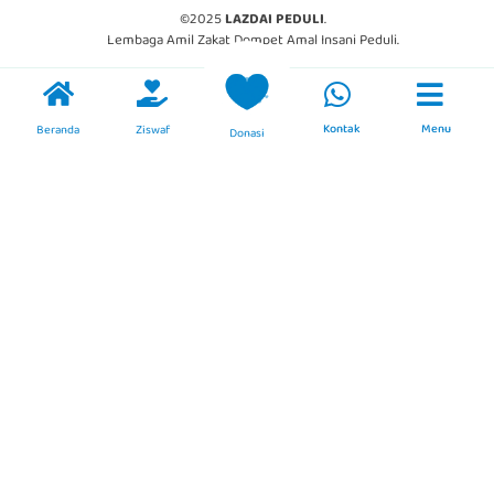
©2025
LAZDAI PEDULI
.
Lembaga Amil Zakat Dompet Amal Insani Peduli.
Kontak
Menu
Beranda
Ziswaf
Donasi