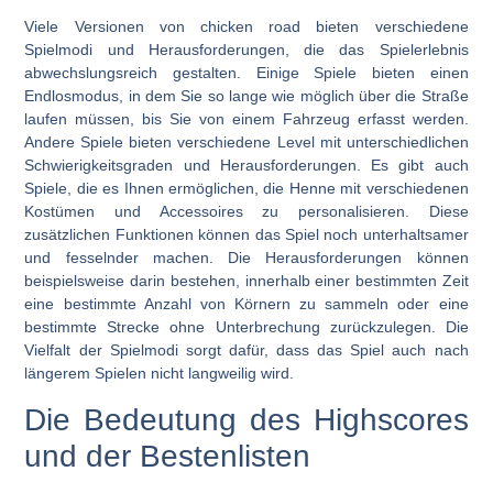
Viele Versionen von chicken road bieten verschiedene
Spielmodi und Herausforderungen, die das Spielerlebnis
abwechslungsreich gestalten. Einige Spiele bieten einen
Endlosmodus, in dem Sie so lange wie möglich über die Straße
laufen müssen, bis Sie von einem Fahrzeug erfasst werden.
Andere Spiele bieten verschiedene Level mit unterschiedlichen
Schwierigkeitsgraden und Herausforderungen. Es gibt auch
Spiele, die es Ihnen ermöglichen, die Henne mit verschiedenen
Kostümen und Accessoires zu personalisieren. Diese
zusätzlichen Funktionen können das Spiel noch unterhaltsamer
und fesselnder machen. Die Herausforderungen können
beispielsweise darin bestehen, innerhalb einer bestimmten Zeit
eine bestimmte Anzahl von Körnern zu sammeln oder eine
bestimmte Strecke ohne Unterbrechung zurückzulegen. Die
Vielfalt der Spielmodi sorgt dafür, dass das Spiel auch nach
längerem Spielen nicht langweilig wird.
Die Bedeutung des Highscores
und der Bestenlisten