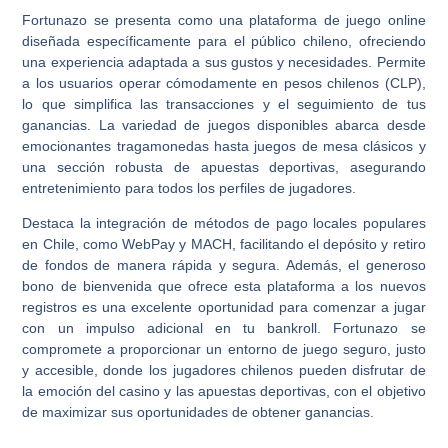
Fortunazo se presenta como una plataforma de juego online
diseñada específicamente para el público chileno, ofreciendo
una experiencia adaptada a sus gustos y necesidades. Permite
a los usuarios operar cómodamente en pesos chilenos (CLP),
lo que simplifica las transacciones y el seguimiento de tus
ganancias. La variedad de juegos disponibles abarca desde
emocionantes tragamonedas hasta juegos de mesa clásicos y
una sección robusta de apuestas deportivas, asegurando
entretenimiento para todos los perfiles de jugadores.
Destaca la integración de métodos de pago locales populares
en Chile, como WebPay y MACH, facilitando el depósito y retiro
de fondos de manera rápida y segura. Además, el generoso
bono de bienvenida que ofrece esta plataforma a los nuevos
registros es una excelente oportunidad para comenzar a jugar
con un impulso adicional en tu bankroll. Fortunazo se
compromete a proporcionar un entorno de juego seguro, justo
y accesible, donde los jugadores chilenos pueden disfrutar de
la emoción del casino y las apuestas deportivas, con el objetivo
de maximizar sus oportunidades de obtener ganancias.