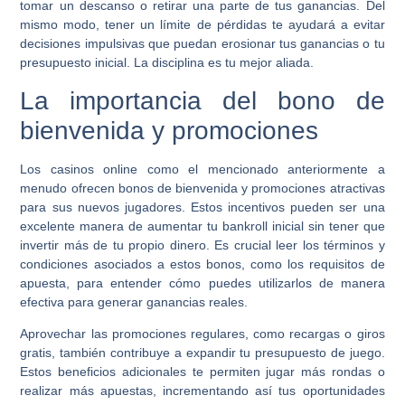
tomar un descanso o retirar una parte de tus ganancias. Del
mismo modo, tener un límite de pérdidas te ayudará a evitar
decisiones impulsivas que puedan erosionar tus ganancias o tu
presupuesto inicial. La disciplina es tu mejor aliada.
La importancia del bono de
bienvenida y promociones
Los casinos online como el mencionado anteriormente a
menudo ofrecen bonos de bienvenida y promociones atractivas
para sus nuevos jugadores. Estos incentivos pueden ser una
excelente manera de aumentar tu bankroll inicial sin tener que
invertir más de tu propio dinero. Es crucial leer los términos y
condiciones asociados a estos bonos, como los requisitos de
apuesta, para entender cómo puedes utilizarlos de manera
efectiva para generar ganancias reales.
Aprovechar las promociones regulares, como recargas o giros
gratis, también contribuye a expandir tu presupuesto de juego.
Estos beneficios adicionales te permiten jugar más rondas o
realizar más apuestas, incrementando así tus oportunidades