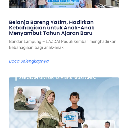
Belanja Bareng Yatim, Hadirkan
Kebahagiaan untuk Anak-Anak
Menyambut Tahun Ajaran Baru
Bandar Lampung – LAZDAI Peduli kembali menghadirkan
kebahagiaan bagi anak-anak
Baca Selengkapnya