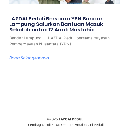
LAZDAI Peduli Bersama YPN Bandar
Lampung Salurkan Bantuan Masuk
Sekolah untuk 12 Anak Mustahik
Bandar Lampung — LAZDAI Peduli bersama Yayasan
Pemberdayaan Nusantara (YPN)
Baca Selengkapnya
©2025
LAZDAI PEDULI
.
Lembaga Amil Zakat Dompet Amal Insani Peduli.