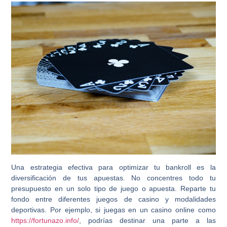
Una estrategia efectiva para optimizar tu bankroll es la
diversificación de tus apuestas. No concentres todo tu
presupuesto en un solo tipo de juego o apuesta. Reparte tu
fondo entre diferentes juegos de casino y modalidades
deportivas. Por ejemplo, si juegas en un casino online como
https://fortunazo.info/
, podrías destinar una parte a las