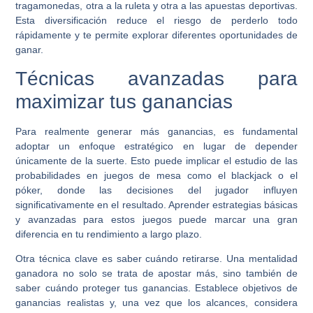
tragamonedas, otra a la ruleta y otra a las apuestas deportivas.
Esta diversificación reduce el riesgo de perderlo todo
rápidamente y te permite explorar diferentes oportunidades de
ganar.
Técnicas avanzadas para
maximizar tus ganancias
Para realmente generar más ganancias, es fundamental
adoptar un enfoque estratégico en lugar de depender
únicamente de la suerte. Esto puede implicar el estudio de las
probabilidades en juegos de mesa como el blackjack o el
póker, donde las decisiones del jugador influyen
significativamente en el resultado. Aprender estrategias básicas
y avanzadas para estos juegos puede marcar una gran
diferencia en tu rendimiento a largo plazo.
Otra técnica clave es saber cuándo retirarse. Una mentalidad
ganadora no solo se trata de apostar más, sino también de
saber cuándo proteger tus ganancias. Establece objetivos de
ganancias realistas y, una vez que los alcances, considera