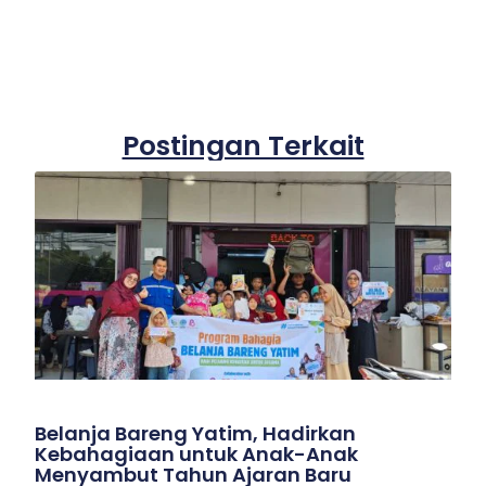
Postingan Terkait
Belanja Bareng Yatim, Hadirkan
Kebahagiaan untuk Anak-Anak
Menyambut Tahun Ajaran Baru