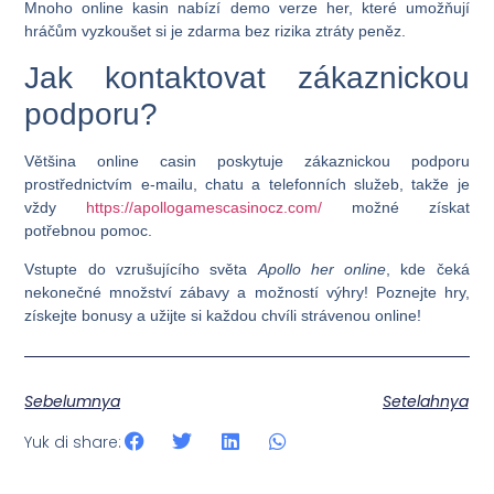
Mnoho online kasin nabízí demo verze her, které umožňují
hráčům vyzkoušet si je zdarma bez rizika ztráty peněz.
Jak kontaktovat zákaznickou
podporu?
Většina online casin poskytuje zákaznickou podporu
prostřednictvím e-mailu, chatu a telefonních služeb, takže je
vždy
https://apollogamescasinocz.com/
možné získat
potřebnou pomoc.
Vstupte do vzrušujícího světa
Apollo her online
, kde čeká
nekonečné množství zábavy a možností výhry! Poznejte hry,
získejte bonusy a užijte si každou chvíli strávenou online!
Sebelumnya
Setelahnya
Yuk di share: