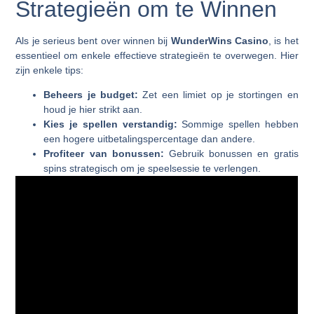
Strategieën om te Winnen
Als je serieus bent over winnen bij
WunderWins Casino
, is het
essentieel om enkele effectieve strategieën te overwegen. Hier
zijn enkele tips:
Beheers je budget:
Zet een limiet op je stortingen en
houd je hier strikt aan.
Kies je spellen verstandig:
Sommige spellen hebben
een hogere uitbetalingspercentage dan andere.
Profiteer van bonussen:
Gebruik bonussen en gratis
spins strategisch om je speelsessie te verlengen.