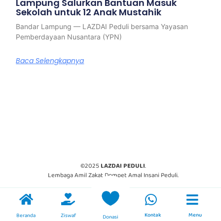
Lampung Salurkan Bantuan Masuk
Sekolah untuk 12 Anak Mustahik
Bandar Lampung — LAZDAI Peduli bersama Yayasan
Pemberdayaan Nusantara (YPN)
Baca Selengkapnya
©2025
LAZDAI PEDULI
.
Lembaga Amil Zakat Dompet Amal Insani Peduli.
Kontak
Menu
Beranda
Ziswaf
Donasi