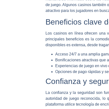
de juego. Algunos casinos también o
atractivo para los jugadores en busc
Beneficios clave d
Los casinos en línea ofrecen una v
principales beneficios es la comod
disponibles es extensa, desde traga
Acceso 24/7 a una amplia gam
Bonificaciones atractivas que 
Experiencias de juego en vivo 
Opciones de pago rápidas y se
Confianza y segur
La confianza y la seguridad son fu
autoridad de juego reconocida, lo 
plataforma utilice tecnología de encr