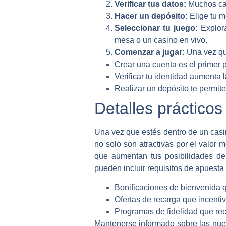
Verificar tus datos:
Muchos cas
Hacer un depósito:
Elige tu m
Seleccionar tu juego:
Explora
mesa o un casino en vivo.
Comenzar a jugar:
Una vez qu
Crear una cuenta es el primer p
Verificar tu identidad aumenta 
Realizar un depósito te permit
Detalles prácticos
Una vez que estés dentro de un casino
no solo son atractivas por el valor
que aumentan tus posibilidades de 
pueden incluir requisitos de apuesta
Bonificaciones de bienvenida qu
Ofertas de recarga que incentiv
Programas de fidelidad que re
Mantenerse informado sobre las nue