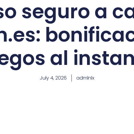
o seguro a c
.es: bonifica
egos al insta
July 4, 2026
admlnlx