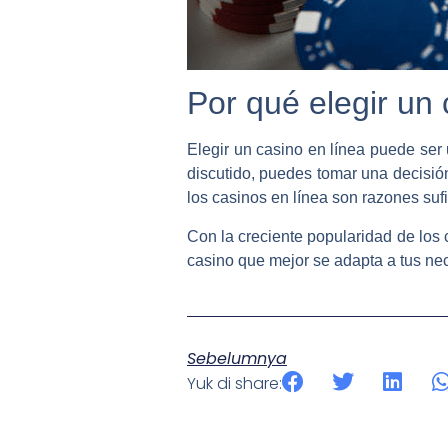
Por qué elegir un 
Elegir un casino en línea puede ser 
discutido, puedes tomar una decisión
los casinos en línea son razones suf
Con la creciente popularidad de los 
casino que mejor se adapta a tus ne
Sebelumnya
Yuk di share: