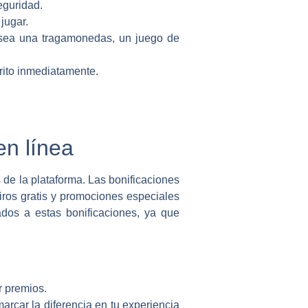
eguridad.
jugar.
a sea una tragamonedas, un juego de
rito inmediatamente.
en línea
s de la plataforma. Las bonificaciones
iros gratis y promociones especiales
ados a estas bonificaciones, ya que
r premios.
car la diferencia en tu experiencia