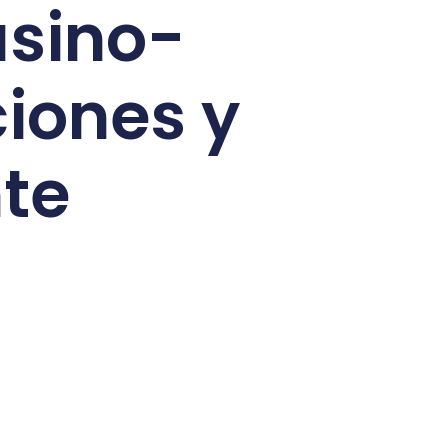
asino-
ciones y
nte