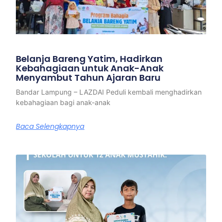
Belanja Bareng Yatim, Hadirkan
Kebahagiaan untuk Anak-Anak
Menyambut Tahun Ajaran Baru
Bandar Lampung – LAZDAI Peduli kembali menghadirkan
kebahagiaan bagi anak-anak
Baca Selengkapnya