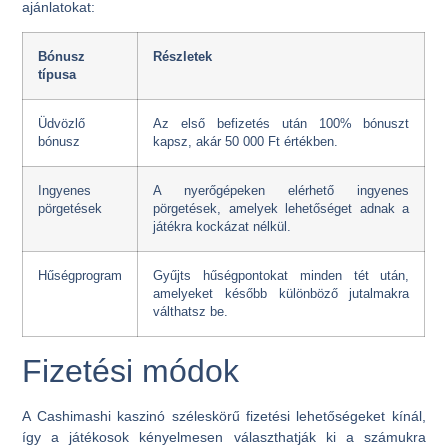
ajánlatokat:
Bónusz
Részletek
típusa
Üdvözlő
Az első befizetés után 100% bónuszt
bónusz
kapsz, akár 50 000 Ft értékben.
Ingyenes
A nyerőgépeken elérhető ingyenes
pörgetések
pörgetések, amelyek lehetőséget adnak a
játékra kockázat nélkül.
Hűségprogram
Gyűjts hűségpontokat minden tét után,
amelyeket később különböző jutalmakra
válthatsz be.
Fizetési módok
A Cashimashi kaszinó széleskörű fizetési lehetőségeket kínál,
így a játékosok kényelmesen választhatják ki a számukra