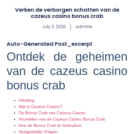
Verken de verborgen schatten van de
cazeus casino bonus crab
July 3, 2026
admlnlx
Auto-Generated Post_excerpt
Ontdek de geheimen
van de cazeus casino
bonus crab
Inleiding
Wat is Cazeus Casino?
De Bonus Crab van Cazeus Casino
Voordelen van de Cazeus Casino Bonus Crab
Hoe de Bonus Crab te Gebruiken
Veelgestelde Vragen