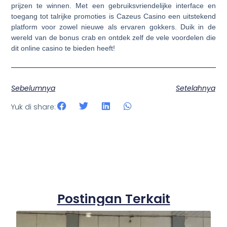
prijzen te winnen. Met een gebruiksvriendelijke interface en
toegang tot talrijke promoties is Cazeus Casino een uitstekend
platform voor zowel nieuwe als ervaren gokkers. Duik in de
wereld van de bonus crab en ontdek zelf de vele voordelen die
dit online casino te bieden heeft!
Sebelumnya
Setelahnya
Yuk di share:
Postingan Terkait