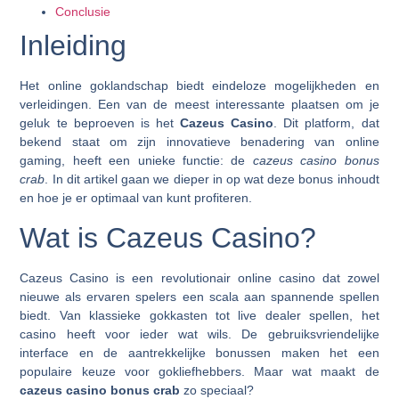
Conclusie
Inleiding
Het online goklandschap biedt eindeloze mogelijkheden en
verleidingen. Een van de meest interessante plaatsen om je
geluk te beproeven is het
Cazeus Casino
. Dit platform, dat
bekend staat om zijn innovatieve benadering van online
gaming, heeft een unieke functie: de
cazeus casino bonus
crab
. In dit artikel gaan we dieper in op wat deze bonus inhoudt
en hoe je er optimaal van kunt profiteren.
Wat is Cazeus Casino?
Cazeus Casino is een revolutionair online casino dat zowel
nieuwe als ervaren spelers een scala aan spannende spellen
biedt. Van klassieke gokkasten tot live dealer spellen, het
casino heeft voor ieder wat wils. De gebruiksvriendelijke
interface en de aantrekkelijke bonussen maken het een
populaire keuze voor gokliefhebbers. Maar wat maakt de
cazeus casino bonus crab
zo speciaal?