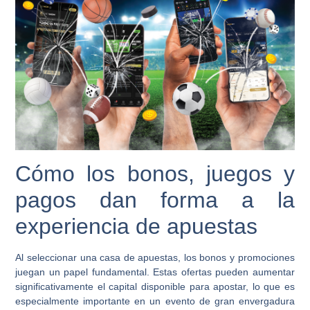
Cómo los bonos, juegos y
pagos dan forma a la
experiencia de apuestas
Al seleccionar una casa de apuestas, los bonos y promociones
juegan un papel fundamental. Estas ofertas pueden aumentar
significativamente el capital disponible para apostar, lo que es
especialmente importante en un evento de gran envergadura