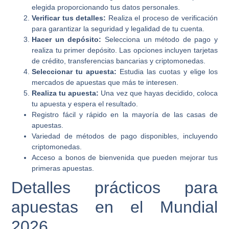
elegida proporcionando tus datos personales.
Verificar tus detalles:
Realiza el proceso de verificación
para garantizar la seguridad y legalidad de tu cuenta.
Hacer un depósito:
Selecciona un método de pago y
realiza tu primer depósito. Las opciones incluyen tarjetas
de crédito, transferencias bancarias y criptomonedas.
Seleccionar tu apuesta:
Estudia las cuotas y elige los
mercados de apuestas que más te interesen.
Realiza tu apuesta:
Una vez que hayas decidido, coloca
tu apuesta y espera el resultado.
Registro fácil y rápido en la mayoría de las casas de
apuestas.
Variedad de métodos de pago disponibles, incluyendo
criptomonedas.
Acceso a bonos de bienvenida que pueden mejorar tus
primeras apuestas.
Detalles prácticos para
apuestas en el Mundial
2026