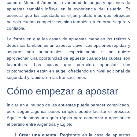
como el Mundial. Además, la variedad de juegos y opciones de
apuestas también influye en la experiencia del usuario. Es
esencial que los apostadores elijan plataformas que ofrezcan
no solo cuotas competitivas, sino también un entorno seguro y
confiable.
La forma en que las casas de apuestas manejan los retiros y
depósitos también es un aspecto clave. Las opciones rápidas y
seguras son primordiales, especialmente si se quiere
aprovechar una oportunidad de apuesta cuando las cuotas son
favorables. Las casas que permiten apuestas con
criptomonedas están en auge, ofreciendo un nivel adicional de
seguridad y rapidez en las transacciones.
Cómo empezar a apostar
Iniciar en el mundo de las apuestas puede parecer complicado,
pero seguir algunos pasos simples puede facilitar el proceso.
Aquí te dejamos una guía rápida para comenzar a apostar en
el partido entre Argentina y Egipto:
Crear una cuenta:
Regístrate en la casa de apuestas