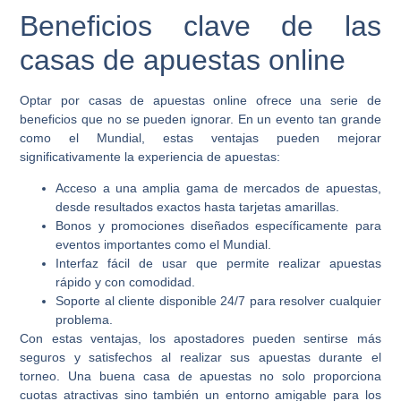
Beneficios clave de las
casas de apuestas online
Optar por casas de apuestas online ofrece una serie de
beneficios que no se pueden ignorar. En un evento tan grande
como el Mundial, estas ventajas pueden mejorar
significativamente la experiencia de apuestas:
Acceso a una amplia gama de mercados de apuestas,
desde resultados exactos hasta tarjetas amarillas.
Bonos y promociones diseñados específicamente para
eventos importantes como el Mundial.
Interfaz fácil de usar que permite realizar apuestas
rápido y con comodidad.
Soporte al cliente disponible 24/7 para resolver cualquier
problema.
Con estas ventajas, los apostadores pueden sentirse más
seguros y satisfechos al realizar sus apuestas durante el
torneo. Una buena casa de apuestas no solo proporciona
cuotas atractivas sino también un entorno amigable para los