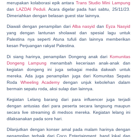
merupakan kolaborasi epik antara
Trans Studio Mini Lampung
dan
LAZDAI Peduli
. Acara digelar pada hari sabtu, 25/11/23.
Dimeriahkan dengan belasan guest star lainnya.
Diawali dengan penampilan dari
Alba nasyid
dan
Eyza Nasyid
yang dengan lantunan sholawat dan spesial lagu untuk
Palestina nya seperti Atuna tufuli dan lainnya memberikan
kesan Perjuangan rakyat Palestina.
Di siang harinya, penampilan Dongeng anak dari
Komunitas
Dongeng Lampung
menambah keceriaan anak-anak dan
kegiatan dongeng ini juga sebagai media dakwah untuk
mereka. Ada juga penampilan juga dari Komunitas Sepatu
Roda
Wheeling Academy
dengan unjuk kebolehan dalam
bermain sepatu roda, aksi sulap dan lainnya.
Kegiatan Lelang barang dari para influencer juga terjadi
dengan antusias dari para peserta secara langsung maupun
secara live streaming di medsos mereka. Kegiatan lelang ini
dilaksanakan pada sore hari.
Dilanjutkan dengan konser amal pada malam harinya dengan
penampilan terbaik dari Coco Entertainment, band lokal dan