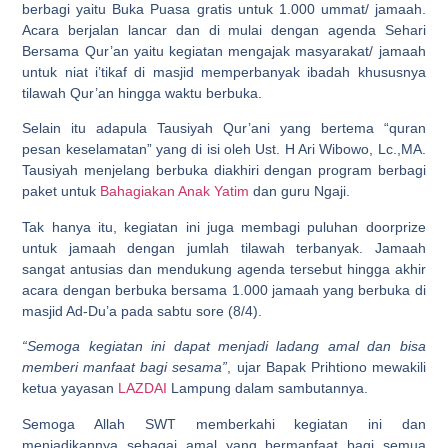
berbagi yaitu Buka Puasa gratis untuk 1.000 ummat/ jamaah.
Acara berjalan lancar dan di mulai dengan agenda Sehari
Bersama Qur’an yaitu kegiatan mengajak masyarakat/ jamaah
untuk niat i’tikaf di masjid memperbanyak ibadah khususnya
tilawah Qur’an hingga waktu berbuka.
Selain itu adapula Tausiyah Qur’ani yang bertema “quran
pesan keselamatan” yang di isi oleh Ust. H Ari Wibowo, Lc.,MA.
Tausiyah menjelang berbuka diakhiri dengan program berbagi
paket untuk
Bahagiakan Anak Yatim
dan guru Ngaji.
Tak hanya itu, kegiatan ini juga membagi puluhan doorprize
untuk jamaah dengan jumlah tilawah terbanyak. Jamaah
sangat antusias dan mendukung agenda tersebut hingga akhir
acara dengan berbuka bersama 1.000 jamaah yang berbuka di
masjid Ad-Du’a pada sabtu sore (8/4).
“Semoga kegiatan ini dapat menjadi ladang amal dan bisa
memberi manfaat bagi sesama”
, ujar Bapak Prihtiono mewakili
ketua yayasan
LAZDAI
Lampung dalam sambutannya.
Semoga Allah SWT memberkahi kegiatan ini dan
menjadikannya sebagai amal yang bermanfaat bagi semua