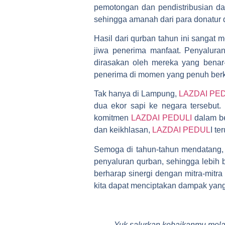
pemotongan dan pendistribusian da
sehingga amanah dari para donatur d
Hasil dari qurban tahun ini sangat
jiwa penerima manfaat. Penyalura
dirasakan oleh mereka yang benar
penerima di momen yang penuh berka
Tak hanya di Lampung,
LAZDAI PE
dua ekor sapi ke negara tersebut.
komitmen
LAZDAI PEDULI
dalam be
dan keikhlasan,
LAZDAI PEDUL
I t
Semoga di tahun-tahun mendatang
penyaluran qurban, sehingga lebih 
berharap sinergi dengan mitra-mitr
kita dapat menciptakan dampak yan
Yuk salurkan kebaikanmu melal