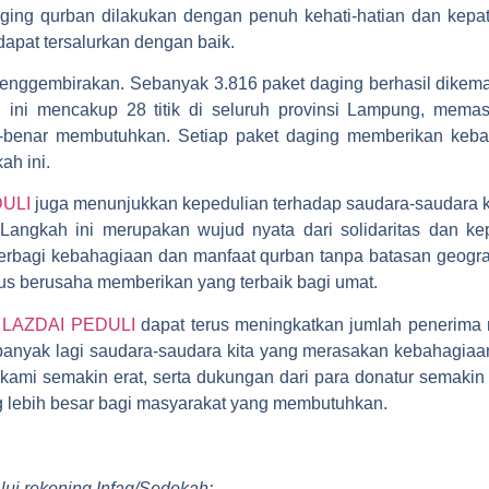
ging qurban dilakukan dengan penuh kehati-hatian dan kepat
apat tersalurkan dengan baik.
 menggembirakan. Sebanyak 3.816 paket daging berhasil dikema
n ini mencakup 28 titik di seluruh provinsi Lampung, mema
-benar membutuhkan. Setiap paket daging memberikan keb
h ini.
DULI
juga menunjukkan kepedulian terhadap saudara-saudara k
 Langkah ini merupakan wujud nyata dari solidaritas dan ke
rbagi kebahagiaan dan manfaat qurban tanpa batasan geogr
erus berusaha memberikan yang terbaik bagi umat.
,
LAZDAI PEDULI
dapat terus meningkatkan jumlah penerima
banyak lagi saudara-saudara kita yang merasakan kebahagiaa
a kami semakin erat, serta dukungan dari para donatur semak
g lebih besar bagi masyarakat yang membutuhkan.
ui rekening Infaq/Sedekah: