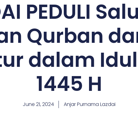
AI PEDULI Sal
n Qurban dar
ur dalam Idu
1445 H
June 21, 2024
Anjar Purnama Lazdai