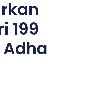
urkan
i 199
l Adha