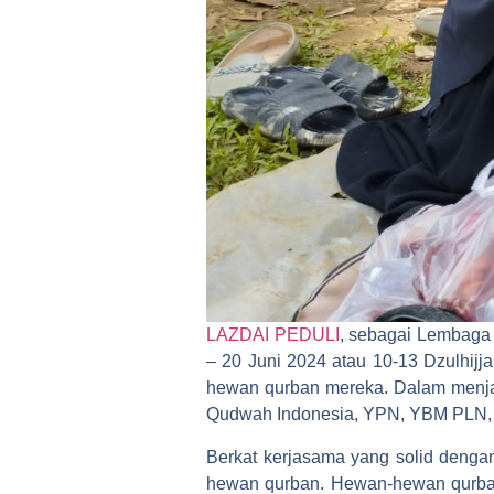
LAZDAI PEDULI
, sebagai Lembaga 
– 20 Juni 2024 atau 10-13 Dzulhijj
hewan qurban mereka. Dalam menj
Qudwah Indonesia, YPN, YBM PLN, SD
Berkat kerjasama yang solid denga
hewan qurban. Hewan-hewan qurban 