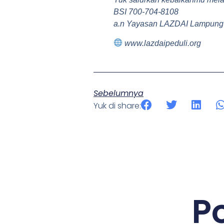
BSI 700-704-8108
a.n Yayasan LAZDAI Lampung
www.lazdaipeduli.org
Sebelumnya
Yuk di share:
P