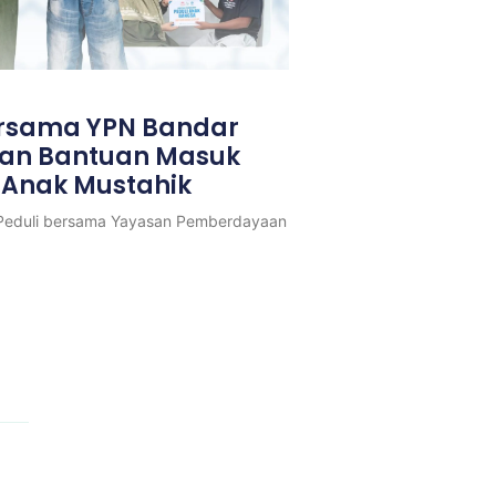
ersama YPN Bandar
an Bantuan Masuk
2 Anak Mustahik
eduli bersama Yayasan Pemberdayaan