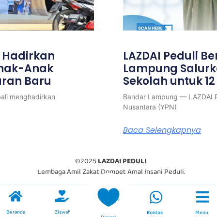
, Hadirkan
LAZDAI Peduli B
Anak-Anak
Lampung Salurk
ran Baru
Sekolah untuk 1
ali menghadirkan
Bandar Lampung — LAZDAI P
Nusantara (YPN)
Baca Selengkapnya
©2025
LAZDAI PEDULI
.
Lembaga Amil Zakat Dompet Amal Insani Peduli.
Beranda
Ziswaf
Kontak
Menu