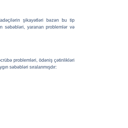
dəçilərin şikayətləri bəzən bu tip
in səbəbləri, yaranan problemlər və
əcrübə problemləri, ödəniş çətinlikləri
aygın səbəbləri sıralanmışdır: