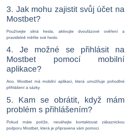
3. Jak mohu zajistit svůj účet na
Mostbet?
Používejte silná hesla, aktivujte dvoufázové ověření a
pravidelně měňte své heslo.
4. Je možné se přihlásit na
Mostbet pomocí mobilní
aplikace?
Ano, Mostbet má mobilní aplikaci, která umožňuje pohodlné
přihlášení a sázky.
5. Kam se obrátit, když mám
problém s přihlášením?
Pokud máte potíže, neváhejte kontaktovat zákaznickou
podporu Mostbet, která je připravena vám pomoci.