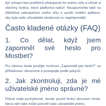
být schopni bez problémů přistupovat ke svému účtu a užívat si
všechny funkce, které platforma nabízí. Nezapomeňte také na
důležitost zabezpečení svého účtu a využití mobilní aplikace,
aby byla vaše uživatelská zkušenost co nejpříjemnější.
Často kladené otázky (FAQ)
1. Co dělat, když jsem
zapomněl své heslo pro
Mostbet?
Pro obnovu hesla použijte možnost „Zapomněli jste heslo?“ na
přihlašovací obrazovce a postupujte podle pokynů.
2. Jak zkontroluji, zda je mé
uživatelské jméno správné?
Pokud máte pochybnosti, zkuste použít funkci obnovení hesla,
která vám také může potvrdit vaše uživatelské jméno.