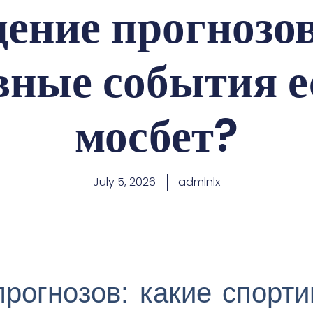
ение прогнозов
вные события ес
мосбет?
July 5, 2026
admlnlx
рогнозов: какие спорт