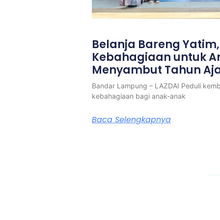
Belanja Bareng Yatim
Kebahagiaan untuk 
Menyambut Tahun Aja
Bandar Lampung – LAZDAI Peduli kemb
kebahagiaan bagi anak-anak
Baca Selengkapnya