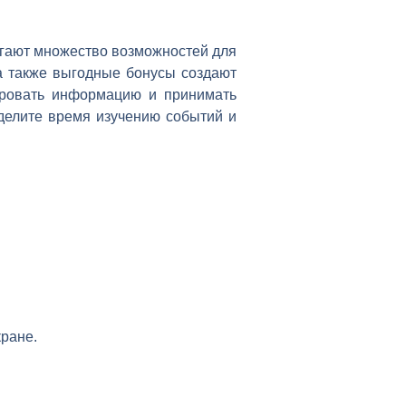
агают множество возможностей для
 а также выгодные бонусы создают
ировать информацию и принимать
делите время изучению событий и
кране.