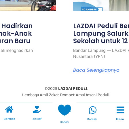
, Hadirkan
LAZDAI Peduli B
Anak-Anak
Lampung Salurk
ran Baru
Sekolah untuk 1
ali menghadirkan
Bandar Lampung — LAZDAI P
Nusantara (YPN)
Baca Selengkapnya
©2025
LAZDAI PEDULI
.
Lembaga Amil Zakat Dompet Amal Insani Peduli.
Beranda
Ziswaf
Kontak
Menu
Donasi