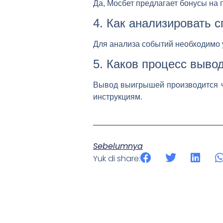
Да, Мосбет предлагает бонусы на 
4. Как анализировать 
Для анализа событий необходимо у
5. Каков процесс выво
Вывод выигрышей производится ч
инструкциям.
Sebelumnya
Yuk di share: