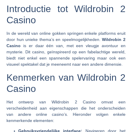
Introductie tot Wildrobin 2
Casino
In de wereld van online gokken springen enkele platforms eruit
door hun unieke thema’s en speelmogelijkheden.
Wildrobin 2
Casino
is er daar één van, met een vleugje avontuur en
mysterie. Dit casino, geïnspireerd op een fabelachtige wereld,
biedt niet enkel een spannende spelervaring maar ook een
visueel spektakel dat je meeneemt naar een andere dimensie.
Kenmerken van Wildrobin 2
Casino
Het ontwerp van Wildrobin 2 Casino omvat een
verscheidenheid aan eigenschappen die het onderscheiden
van andere online casino’s. Hieronder volgen enkele
kenmerkende elementen:
Gebruiksvriendelijke interface:
Navigeren door het