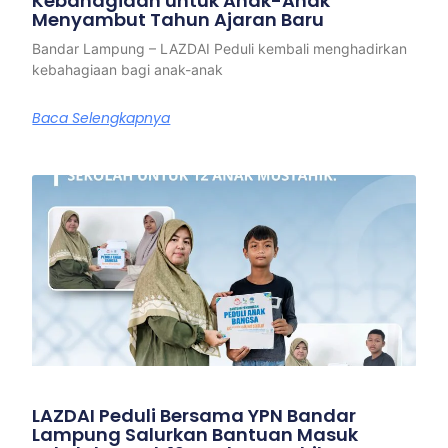
Kebahagiaan untuk Anak-Anak
Menyambut Tahun Ajaran Baru
Bandar Lampung – LAZDAI Peduli kembali menghadirkan
kebahagiaan bagi anak-anak
Baca Selengkapnya
LAZDAI Peduli Bersama YPN Bandar
Lampung Salurkan Bantuan Masuk