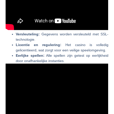
Versleuteling:
Gegevens worden versleuteld met SSL-
technologie.
Licentie en regulering:
Het casino is volledig
gelicentieerd, wat zorgt voor een veilige speelomgeving.
Eerlijke spellen:
Alle spellen zijn getest op eerlijkheid
door onafhankelijke instanties.