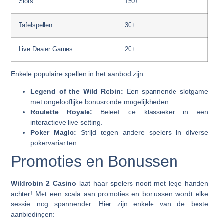
Slots
150+
Tafelspellen
30+
Live Dealer Games
20+
Enkele populaire spellen in het aanbod zijn:
Legend of the Wild Robin:
Een spannende slotgame
met ongelooflijke bonusronde mogelijkheden.
Roulette Royale:
Beleef de klassieker in een
interactieve live setting.
Poker Magic:
Strijd tegen andere spelers in diverse
pokervarianten.
Promoties en Bonussen
Wildrobin 2 Casino
laat haar spelers nooit met lege handen
achter! Met een scala aan promoties en bonussen wordt elke
sessie nog spannender. Hier zijn enkele van de beste
aanbiedingen: