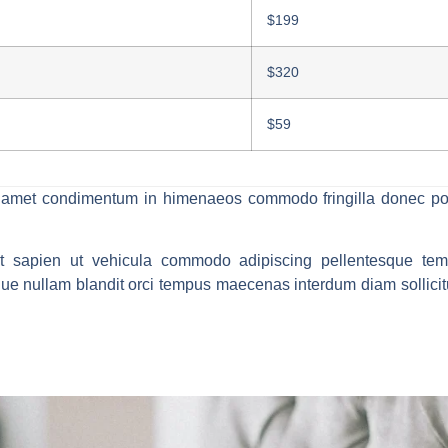
$199
$320
$59
sis amet condimentum in himenaeos commodo fringilla donec po
rit sapien ut vehicula commodo adipiscing pellentesque temp
e nullam blandit orci tempus maecenas interdum diam sollicitu