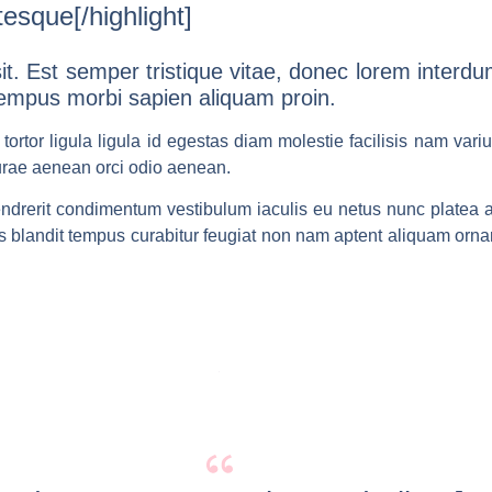
tesque[/highlight]
. Est semper tristique vitae, donec lorem interdum
 tempus morbi sapien aliquam proin.
tortor ligula ligula id egestas diam molestie facilisis nam vari
urae aenean orci odio aenean.
drerit condimentum vestibulum iaculis eu netus nunc platea a
is blandit tempus curabitur feugiat non nam aptent aliquam or