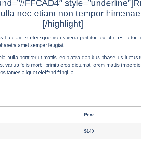
ound=”#FFCAD4″ style=”underline”]R
ulla nec etiam non tempor himena
[/highlight]
 habitant scelerisque non viverra porttitor leo ultrices tortor li
haretra amet semper feugiat.
a nulla porttitor ut mattis leo platea dapibus phasellus luctu
t varius felis morbi primis eros dictumst lorem mattis imperdiet
s fames aliquet eleifend fringilla.
Price
$149