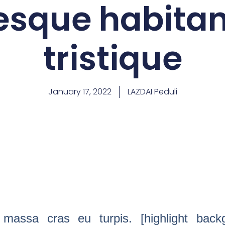
esque habita
tristique
January 17, 2022
LAZDAI Peduli
 massa cras eu turpis. [highlight bac