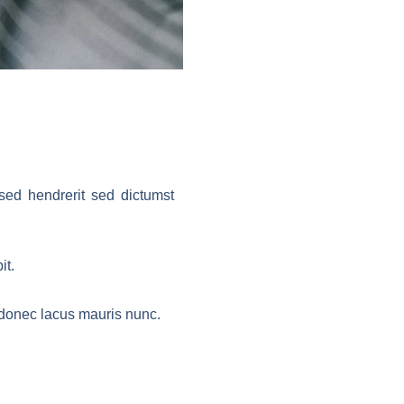
sed hendrerit sed dictumst
it.
d donec lacus mauris nunc.