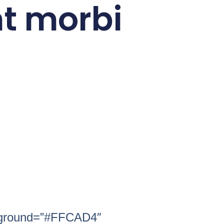
nt morbi
kground=”#FFCAD4″