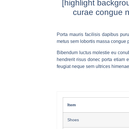
[highlight backgr
curae congue n
Porta mauris facilisis dapibus purus
metus sem lobortis massa congue p
Bibendum luctus molestie eu conubi
hendrerit risus donec porta etiam es
feugiat neque sem ultrices himenaeo
Item
Shoes