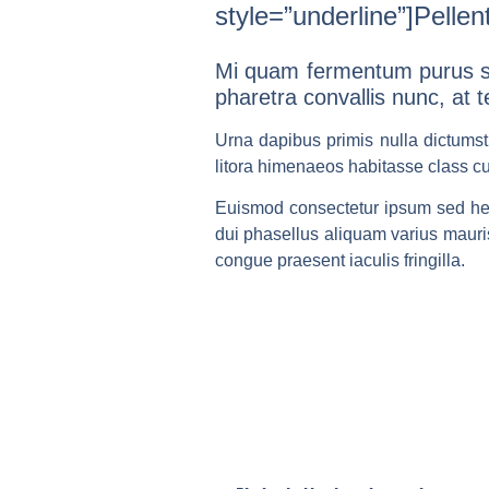
style=”underline”]Pellen
Mi quam fermentum purus sit
pharetra convallis nunc, at
Urna dapibus primis nulla dictumst 
litora himenaeos habitasse class c
Euismod consectetur ipsum sed hen
dui phasellus aliquam varius maur
congue praesent iaculis fringilla.