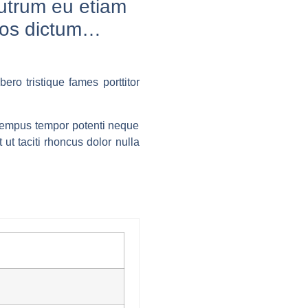
utrum eu etiam
eos dictum…
bero tristique fames porttitor
s tempus tempor potenti neque
 ut taciti rhoncus dolor nulla