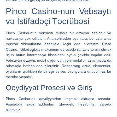
Pinco Casino-nun Vebsaytı
və İstifadəçi Təcrübəsi
Pinco Casino-nun vebsaytı müasir bir dizayna sahibdir və
naviqasiya çox rahatdır. Ana səhifədən oyunlara, bonuslara və
müştəri xidmətlərinə asanlıqla keçid edə bilərsiniz. Pinco
Casino, istifadəçilərə maksimum dərəcədə rahatlıq təmin etmək
üçün bütün informasiya hissələrini aydın şəkildə təqdim edir.
Vebsaytın dizaynı, mobil uyğundur, yəni mobil cihazlarınızda da
rahatlıqla istifadə edə bilərsiniz. Rəngarəng vizual elementlər,
oyunların qrafikləri ilə birləşir və bu, oyunçulara unudulmaz bir
təcrübə yaşadır.
Qeydiyyat Prosesi və Giriş
Pinco Casino-da qeydiyyatdan keçmək olduqca asandır.
Aşağıdakı sadə addımları izləyərək, hesabınızı yarada
bilərsiniz: