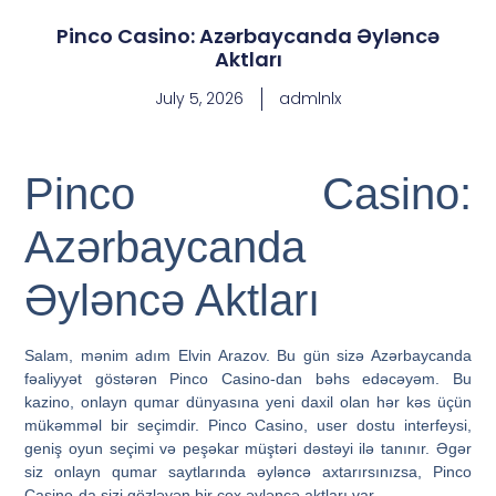
Pinco Casino: Azərbaycanda Əyləncə
Aktları
July 5, 2026
admlnlx
Pinco Casino:
Azərbaycanda
Əyləncə Aktları
Salam, mənim adım Elvin Arazov. Bu gün sizə Azərbaycanda
fəaliyyət göstərən Pinco Casino-dan bəhs edəcəyəm. Bu
kazino, onlayn qumar dünyasına yeni daxil olan hər kəs üçün
mükəmməl bir seçimdir. Pinco Casino, user dostu interfeysi,
geniş oyun seçimi və peşəkar müştəri dəstəyi ilə tanınır. Əgər
siz onlayn qumar saytlarında əyləncə axtarırsınızsa, Pinco
Casino-da sizi gözləyən bir çox əyləncə aktları var.