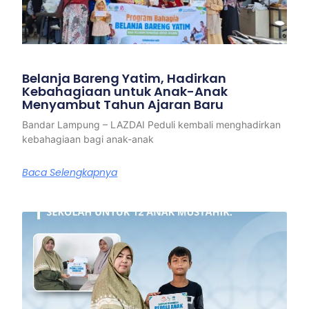
Belanja Bareng Yatim, Hadirkan
Kebahagiaan untuk Anak-Anak
Menyambut Tahun Ajaran Baru
Bandar Lampung – LAZDAI Peduli kembali menghadirkan
kebahagiaan bagi anak-anak
Baca Selengkapnya