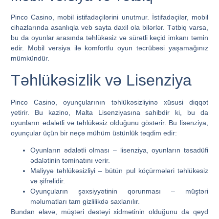
Pinco Casino, mobil istifadəçilərini unutmur. İstifadəçilər, mobil
cihazlarında asanlıqla veb sayta daxil ola bilərlər. Tətbiq varsa,
bu da oyunlar arasında təhlükəsiz və sürətli keçid imkanı təmin
edir. Mobil versiya ilə komfortlu oyun təcrübəsi yaşamağınız
mümkündür.
Təhlükəsizlik və Lisenziya
Pinco Casino, oyunçularının təhlükəsizliyinə xüsusi diqqət
yetirir. Bu kazino, Malta Lisenziyasına sahibdir ki, bu da
oyunların ədalətli və təhlükəsiz olduğunu göstərir. Bu lisenziya,
oyunçular üçün bir neçə mühüm üstünlük təqdim edir:
Oyunların ədalətli olması – lisenziya, oyunların təsadüfi
ədalətinin təminatını verir.
Maliyyə təhlükəsizliyi – bütün pul köçürmələri təhlükəsiz
və şifrəlidir.
Oyunçuların şəxsiyyətinin qorunması – müştəri
məlumatları tam gizlilikdə saxlanılır.
Bundan əlavə, müştəri dəstəyi xidmətinin olduğunu da qeyd