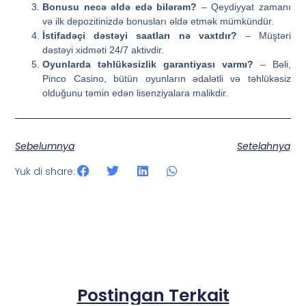
Bonusu necə əldə edə bilərəm?
– Qeydiyyat zamanı
və ilk depozitinizdə bonusları əldə etmək mümkündür.
İstifadəçi dəstəyi saatları nə vaxtdır?
– Müştəri
dəstəyi xidməti 24/7 aktivdir.
Oyunlarda təhlükəsizlik garantiyası varmı?
– Bəli,
Pinco Casino, bütün oyunların ədalətli və təhlükəsiz
olduğunu təmin edən lisenziyalara malikdir.
Sebelumnya
Setelahnya
Yuk di share:
Postingan Terkait