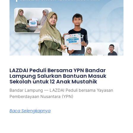
LAZDAI Peduli Bersama YPN Bandar
Lampung Salurkan Bantuan Masuk
Sekolah untuk 12 Anak Mustahik
Bandar Lampung — LAZDAI Peduli bersama Yayasan
Pemberdayaan Nusantara (YPN)
Baca Selengkapnya