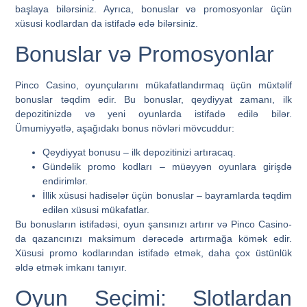
başlaya bilərsiniz. Ayrıca, bonuslar və promosyonlar üçün
xüsusi kodlardan da istifadə edə bilərsiniz.
Bonuslar və Promosyonlar
Pinco Casino, oyunçularını mükafatlandırmaq üçün müxtəlif
bonuslar təqdim edir. Bu bonuslar, qeydiyyat zamanı, ilk
depozitinizdə və yeni oyunlarda istifadə edilə bilər.
Ümumiyyətlə, aşağıdakı bonus növləri mövcuddur:
Qeydiyyat bonusu – ilk depozitinizi artıracaq.
Gündəlik promo kodları – müəyyən oyunlara girişdə
endirimlər.
İllik xüsusi hadisələr üçün bonuslar – bayramlarda təqdim
edilən xüsusi mükafatlar.
Bu bonusların istifadəsi, oyun şansınızı artırır və Pinco Casino-
da qazancınızı maksimum dərəcədə artırmağa kömək edir.
Xüsusi promo kodlarından istifadə etmək, daha çox üstünlük
əldə etmək imkanı tanıyır.
Oyun Seçimi: Slotlardan