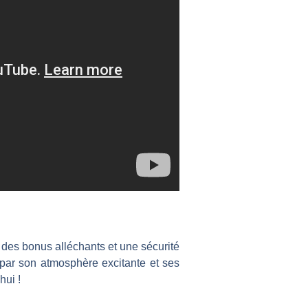
des bonus alléchants et une sécurité
par son atmosphère excitante et ses
hui !