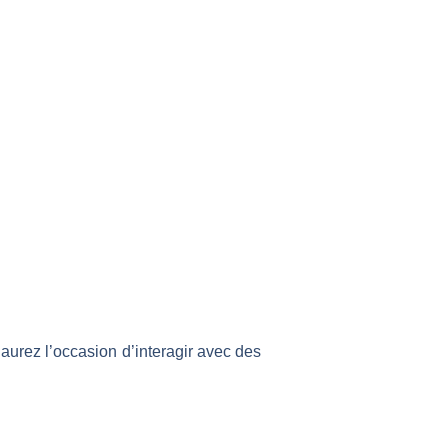
aurez l’occasion d’interagir avec des