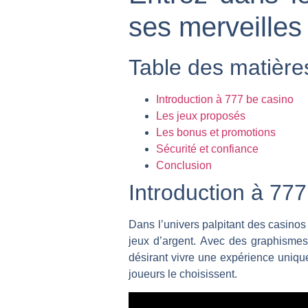
ses merveilles
Table des matière
Introduction à 777 be casino
Les jeux proposés
Les bonus et promotions
Sécurité et confiance
Conclusion
Introduction à 777
Dans l’univers palpitant des casinos
jeux d’argent. Avec des graphismes 
désirant vivre une expérience unique
joueurs le choisissent.