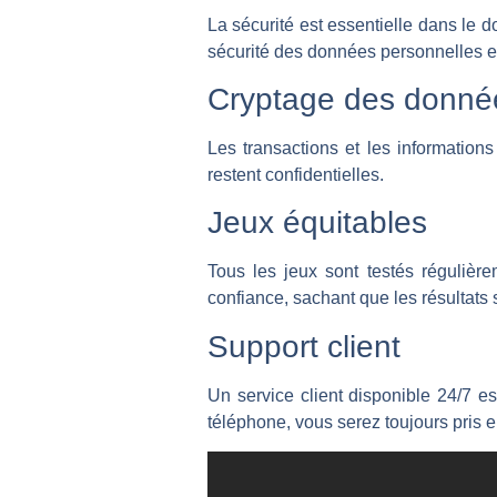
La sécurité est essentielle dans le 
sécurité des données personnelles et 
Cryptage des donné
Les transactions et les informatio
restent confidentielles.
Jeux équitables
Tous les jeux sont testés régulièr
confiance, sachant que les résultats 
Support client
Un service client disponible 24/7 e
téléphone, vous serez toujours pris 