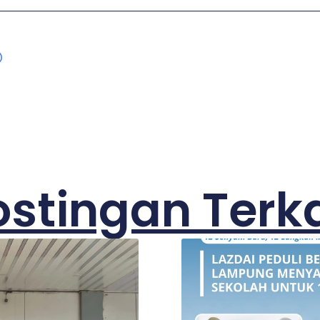
ostingan Terka