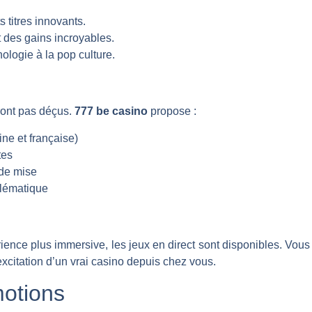
 titres innovants.
t des gains incroyables.
ologie à la pop culture.
ront pas déçus.
777 be casino
propose :
ne et française)
tes
 de mise
blématique
ence plus immersive, les jeux en direct sont disponibles. Vous 
’excitation d’un vrai casino depuis chez vous.
motions