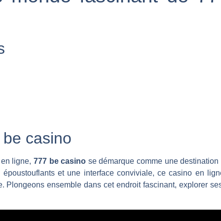
s
 be casino
 en ligne,
777 be casino
se démarque comme une destination i
époustouflants et une interface conviviale, ce casino en lign
. Plongeons ensemble dans cet endroit fascinant, explorer ses 