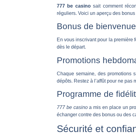
777 be casino
sait comment récomp
réguliers. Voici un aperçu des bonus 
Bonus de bienvenue
En vous inscrivant pour la première
dès le départ.
Promotions hebdoma
Chaque semaine, des promotions spé
dépôts. Restez à l’affût pour ne pas 
Programme de fidéli
777 be casino
a mis en place un prog
échanger contre des bonus ou des c
Sécurité et confia