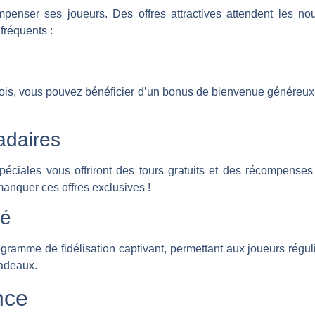
enser ses joueurs. Des offres attractives attendent les no
fréquents :
 fois, vous pouvez bénéficier d’un bonus de bienvenue génére
daires
ciales vous offriront des tours gratuits et des récompense
manquer ces offres exclusives !
té
ramme de fidélisation captivant, permettant aux joueurs régul
adeaux.
nce