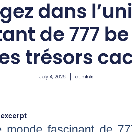
gez dans l’un
ant de 777 be
ses trésors ca
July 4, 2026
admlnlx
excerpt
e monde fascinant de 77