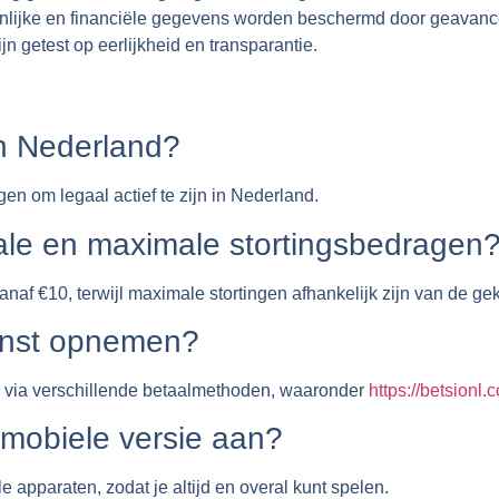
lijke en financiële gegevens worden beschermd door geavance
ijn getest op eerlijkheid en transparantie.
 in Nederland?
gen om legaal actief te zijn in Nederland.
male en maximale stortingsbedragen
naf €10, terwijl maximale stortingen afhankelijk zijn van de g
winst opnemen?
ia verschillende betaalmethoden, waaronder
https://betsionl.
n mobiele versie aan?
e apparaten, zodat je altijd en overal kunt spelen.