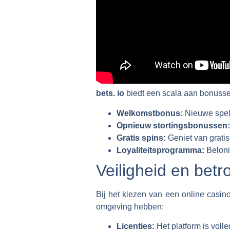
bets. io
biedt een scala aan bonusse
Welkomstbonus:
Nieuwe spele
Opnieuw stortingsbonussen:
Gratis spins:
Geniet van gratis
Loyaliteitsprogramma:
Beloni
Veiligheid en bet
Bij het kiezen van een online casino
omgeving hebben:
Licenties:
Het platform is voll