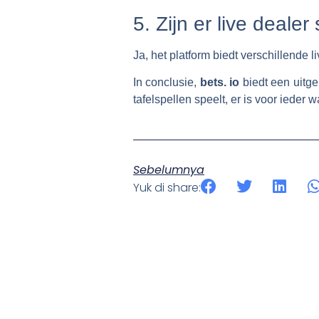
5. Zijn er live deale
Ja, het platform biedt verschillende 
In conclusie,
bets. io
biedt een uitge
tafelspellen speelt, er is voor ieder 
Sebelumnya
Yuk di share: