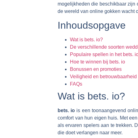
mogelijkheden die beschikbaar zijn
de wereld van online gokken wacht o
Inhoudsopgave
Wat is bets. io?
De verschillende soorten we
Populaire spellen in het bets. i
Hoe te winnen bij bets. io
Bonussen en promoties
Veiligheid en betrouwbaarheid
FAQs
Wat is bets. io?
bets. io
is een toonaangevend online
comfort van hun eigen huis. Met een
als ervaren spelers aan te trekken.
die doet verlangen naar meer.