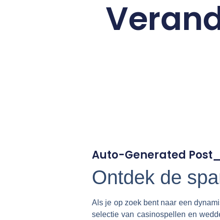
Verand
Auto-Generated Post_
Ontdek de span
Als je op zoek bent naar een dynami
selectie van casinospellen en wedde