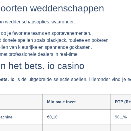
 soorten weddenschappen
 aan weddenschapsopties, waaronder:
op je favoriete teams en sportevenementen.
itionele spellen zoals blackjack, roulette en pokeren.
llen van kleurrijke en spannende gokkasten.
 met professionele dealers in real-time.
in het bets. io casino
bets. io
is de uitgebreide selectie spellen. Hieronder vind je 
Minimale inzet
RTP (Re
machine
€0,10
96,1%