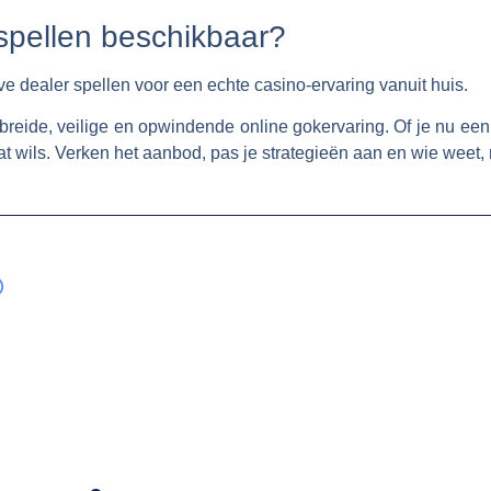
r spellen beschikbaar?
live dealer spellen voor een echte casino-ervaring vanuit huis.
breide, veilige en opwindende online gokervaring. Of je nu een
wat wils. Verken het aanbod, pas je strategieën aan en wie weet, 