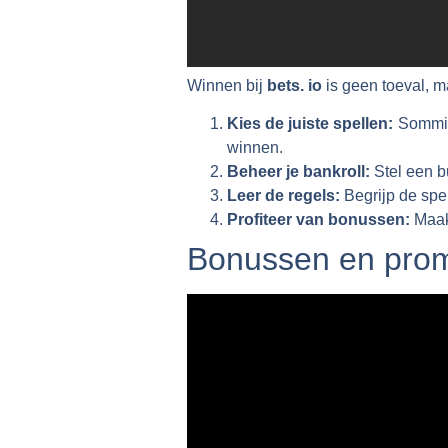
Winnen bij
bets. io
is geen toeval, ma
Kies de juiste spellen:
Sommige
winnen.
Beheer je bankroll:
Stel een bu
Leer de regels:
Begrijp de spel
Profiteer van bonussen:
Maak 
Bonussen en prom