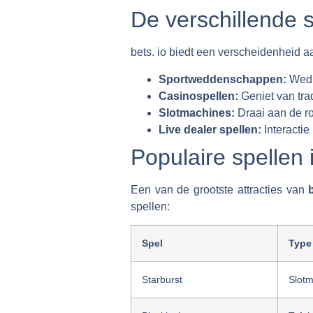
De verschillende
bets. io biedt een verscheidenheid
Sportweddenschappen:
Wed 
Casinospellen:
Geniet van trad
Slotmachines:
Draai aan de ro
Live dealer spellen:
Interactie
Populaire spellen 
Een van de grootste attracties van
spellen:
Spel
Type
Starburst
Slot