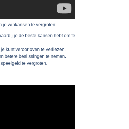
om je winkansen te vergroten:
arbij je de beste kansen hebt om te
je kunt veroorloven te verliezen.
 om betere beslissingen te nemen.
peelgeld te vergroten.