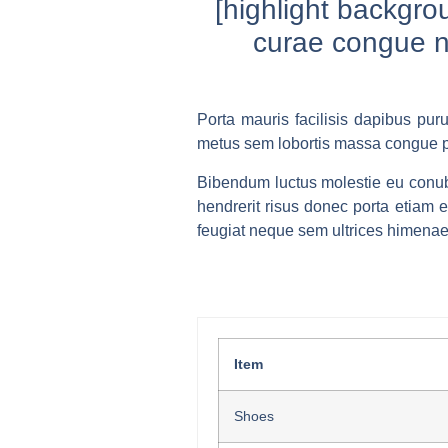
[highlight backgr
curae congue n
Porta mauris facilisis dapibus purus
metus sem lobortis massa congue p
Bibendum luctus molestie eu conubi
hendrerit risus donec porta etiam es
feugiat neque sem ultrices himenaeo
Item
Shoes