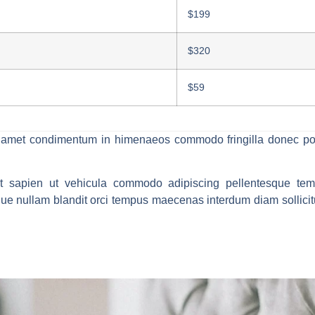
$199
$320
$59
sis amet condimentum in himenaeos commodo fringilla donec po
rit sapien ut vehicula commodo adipiscing pellentesque temp
e nullam blandit orci tempus maecenas interdum diam sollicitu