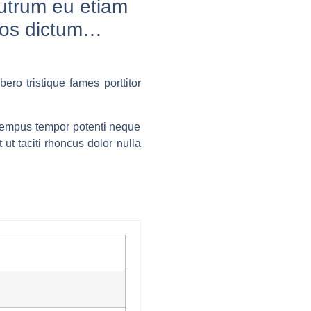
utrum eu etiam
eos dictum…
bero tristique fames porttitor
s tempus tempor potenti neque
 ut taciti rhoncus dolor nulla