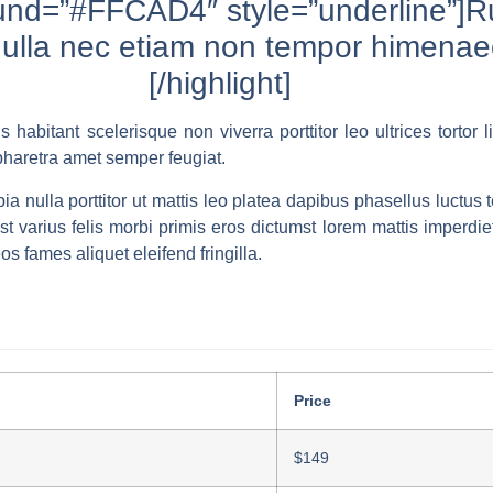
ound=”#FFCAD4″ style=”underline”]R
ulla nec etiam non tempor himena
[/highlight]
 habitant scelerisque non viverra porttitor leo ultrices tortor li
haretra amet semper feugiat.
a nulla porttitor ut mattis leo platea dapibus phasellus luctu
t varius felis morbi primis eros dictumst lorem mattis imperdiet
s fames aliquet eleifend fringilla.
Price
$149