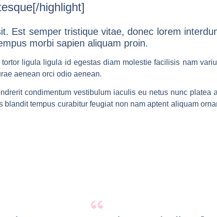
tesque[/highlight]
. Est semper tristique vitae, donec lorem interdum
 tempus morbi sapien aliquam proin.
tortor ligula ligula id egestas diam molestie facilisis nam vari
urae aenean orci odio aenean.
drerit condimentum vestibulum iaculis eu netus nunc platea a
is blandit tempus curabitur feugiat non nam aptent aliquam or