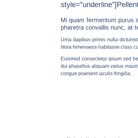
style=”underline”]Pellen
Mi quam fermentum purus sit
pharetra convallis nunc, at
Urna dapibus primis nulla dictumst 
litora himenaeos habitasse class c
Euismod consectetur ipsum sed hen
dui phasellus aliquam varius maur
congue praesent iaculis fringilla.