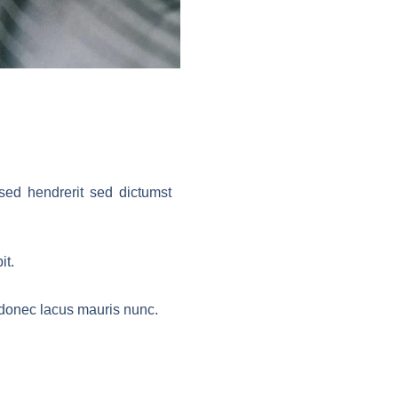
sed hendrerit sed dictumst
it.
d donec lacus mauris nunc.