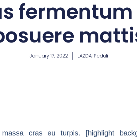
s fermentum u
posuere matti
January 17, 2022
LAZDAI Peduli
 massa cras eu turpis. [highlight bac