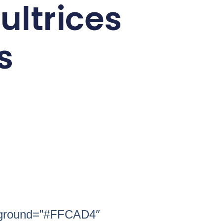
ltrices
s
kground=”#FFCAD4″