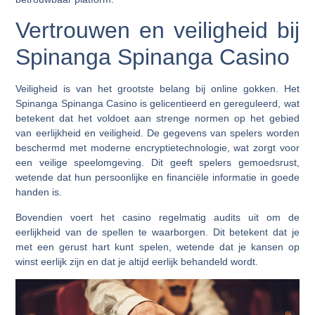
Vertrouwen en veiligheid bij
Spinanga Spinanga Casino
Veiligheid is van het grootste belang bij online gokken. Het
Spinanga Spinanga Casino is gelicentieerd en gereguleerd, wat
betekent dat het voldoet aan strenge normen op het gebied
van eerlijkheid en veiligheid. De gegevens van spelers worden
beschermd met moderne encryptietechnologie, wat zorgt voor
een veilige speelomgeving. Dit geeft spelers gemoedsrust,
wetende dat hun persoonlijke en financiële informatie in goede
handen is.
Bovendien voert het casino regelmatig audits uit om de
eerlijkheid van de spellen te waarborgen. Dit betekent dat je
met een gerust hart kunt spelen, wetende dat je kansen op
winst eerlijk zijn en dat je altijd eerlijk behandeld wordt.