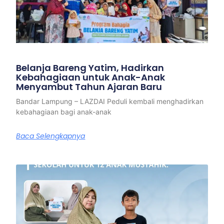
Belanja Bareng Yatim, Hadirkan
Kebahagiaan untuk Anak-Anak
Menyambut Tahun Ajaran Baru
Bandar Lampung – LAZDAI Peduli kembali menghadirkan
kebahagiaan bagi anak-anak
Baca Selengkapnya