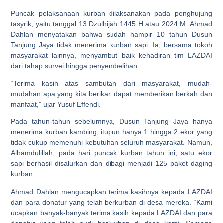
Puncak pelaksanaan kurban dilaksanakan pada penghujung
tasyrik, yaitu tanggal 13 Dzulhijah 1445 H atau 2024 M. Ahmad
Dahlan menyatakan bahwa sudah hampir 10 tahun Dusun
Tanjung Jaya tidak menerima kurban sapi. Ia, bersama tokoh
masyarakat lainnya, menyambut baik kehadiran tim LAZDAI
dari tahap survei hingga penyembelihan.
“Terima kasih atas sambutan dari masyarakat, mudah-
mudahan apa yang kita berikan dapat memberikan berkah dan
manfaat,” ujar Yusuf Effendi.
Pada tahun-tahun sebelumnya, Dusun Tanjung Jaya hanya
menerima kurban kambing, itupun hanya 1 hingga 2 ekor yang
tidak cukup memenuhi kebutuhan seluruh masyarakat. Namun,
Alhamdulillah, pada hari puncak kurban tahun ini, satu ekor
sapi berhasil disalurkan dan dibagi menjadi 125 paket daging
kurban.
Ahmad Dahlan mengucapkan terima kasihnya kepada LAZDAI
dan para donatur yang telah berkurban di desa mereka. “Kami
ucapkan banyak-banyak terima kasih kepada LAZDAI dan para
donatur yang telah sudi berkurban di desa kami. Semoga