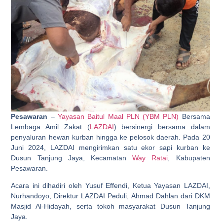
Pesawaran
–
Yayasan Baitul Maal PLN (YBM PLN)
Bersama
Lembaga Amil Zakat (
LAZDAI
) bersinergi bersama dalam
penyaluran hewan kurban hingga ke pelosok daerah. Pada 20
Juni 2024, LAZDAI mengirimkan satu ekor sapi kurban ke
Dusun Tanjung Jaya, Kecamatan
Way Ratai
, Kabupaten
Pesawaran.
Acara ini dihadiri oleh Yusuf Effendi, Ketua Yayasan LAZDAI,
Nurhandoyo, Direktur LAZDAI Peduli, Ahmad Dahlan dari DKM
Masjid Al-Hidayah, serta tokoh masyarakat Dusun Tanjung
Jaya.