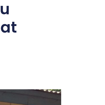
lu
aat