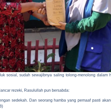
k sosial, sudah sewajibnya saling tolong-menolong dalam 
ncar rezeki, Rasulullah pun bersabda:
 dengan sedekah. Dan seorang hamba yang pemaaf pasti aka
8)