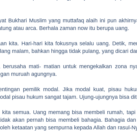
at Bukhari Muslim yang muttafaq alaih ini pun akhirn
patung atau arca. Berhala zaman now itu berupa uang.
aan kita. Hari-hari kita fokusnya selalu uang. Detik, m
lang malam, bahkan hingga tidak pulang, yang dicari da
 berusaha mati- matian untuk mengekalkan zona nya
angan muruah agungnya.
tingan pemilik modal. Jika modal kuat, pisau huku
modal pisau hukum sangat tajam. Ujung-ujungnya bisa d
iri kita semua. Uang memang bisa membeli rumah, tapi
tidak akan pernah bisa membeli bahagia. Bahagia dan
 oleh ketaatan yang sempurna kepada Allah dan rasul-N