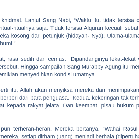
idmat. Lanjut Sang Nabi, “Waktu itu, tidak tersisa 
ritual-ritualnya saja. Tidak tersisa Alquran kecuali seb
reka kosong dari petunjuk (hidayah- Nya). Ulama-ulam
bumi.”
at, rasa sedih dan cemas. Dipandanginya lekat-lekat
n tersebut. Hingga sampailah Sang Murabby Agung itu 
edemikian menyedihkan kondisi umatnya.
perti itu, Allah akan menyiksa mereka dan menimpak
berperi dari para penguasa. Kedua, kekeringan tak ter
at kepada rakyat jelata. Dan keempat, pisau hukum p
t pun terheran-heran. Mereka bertanya, “Wahai Rasul
mereka, setiap dirham (uang) menjadi berhala (dipertu