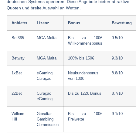
deutschen Systems operieren. Diese Angebote bieten attraktive
Quoten und breite Auswahl an Wetten.
Anbieter
Lizenz
Bonus
Bewertung
Bet365
MGA Malta
Bis zu 100€
9.5/10
Willkommensbonus
Betway
MGA Malta
100% bis 150€
9.3/10
1xBet
eGaming
Neukundenbonus
8.8/10
Curaçao
von 100€
22Bet
Curaçao
Bis zu 122€ Bonus
8.7/10
eGaming
William
Gibraltar
Bis zu 100€
9.1/10
Hill
Gambling
Freiwette
Commission