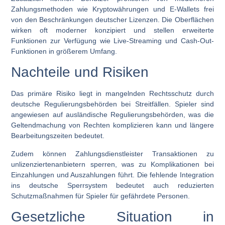
Zahlungsmethoden wie Kryptowährungen und E-Wallets frei
von den Beschränkungen deutscher Lizenzen. Die Oberflächen
wirken oft moderner konzipiert und stellen erweiterte
Funktionen zur Verfügung wie Live-Streaming und Cash-Out-
Funktionen in größerem Umfang.
Nachteile und Risiken
Das primäre Risiko liegt in mangelnden Rechtsschutz durch
deutsche Regulierungsbehörden bei Streitfällen. Spieler sind
angewiesen auf ausländische Regulierungsbehörden, was die
Geltendmachung von Rechten komplizieren kann und längere
Bearbeitungszeiten bedeutet.
Zudem können Zahlungsdienstleister Transaktionen zu
unlizenziertenanbietern sperren, was zu Komplikationen bei
Einzahlungen und Auszahlungen führt. Die fehlende Integration
ins deutsche Sperrsystem bedeutet auch reduzierten
Schutzmaßnahmen für Spieler für gefährdete Personen.
Gesetzliche Situation in