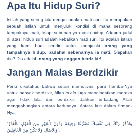
Apa Itu Hidup Suri?
Istilah yang sering kita dengar adalah mati suri. Itu merupakan
sebuah istilah untuk menjuluki kondisi di mana sesorang
tampaknya mati, tetapi sebenarnya masih hidup. Adapun judul
di atas; hidup suri adalah kebalikan mati suri. Itu adalah istilah
yang kami buat sendiri untuk menjuluki
orang yang
tampaknya hidup, padahal sebenarnya ia mati
. Siapakah
dia? Dia adalah
orang yang enggan berdzikir!
Jangan Malas Berdzikir
Perlu diketahui, bahwa selain memotivasi para hamba-Nya
untuk banyak berdzikir, Allah
ta’ala
juga mengingatkan mereka
agar tidak lalai dari berdzikir. Bahkan terkadang Allah
menggabungkan antara keduanya. Antara lain dalam firman-
Nya,
“
وَاذْكُرْ رَبَّكَ فِي نَفْسِكَ تَضَرُّعًا وَخِيفَةً وَدُونَ الْجَهْرِ مِنَ الْقَوْلِ بِالْغُدُوِّ
وَالآصَالِ وَلا تَكُنْ مِنَ الْغَافِلِينَ”
.