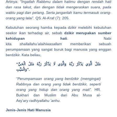
Artinya:
“Ingatlah Rabbmu dalam hatimu dengan rendah hati
dan rasa takut, dan dengan tidak mengeraskan suara, pada
waktu pagi dan petang. Serta janganlah kamu termasuk orang-
orang yang lalai”.
QS. Al-A’raf (7): 205.
Kebutuhan seorang hamba kepada dzikir melebihi kebutuhan
seekor ikan terhadap air, sebab
dzikir merupakan sumber
kehidupan hati
. Nabi
kita
shallallahu’alaihiwasallam
memberikan sebuah
perumpamaan yang sangat buruk bagi manusia yang enggan
berdzikir. Kata beliau,
“
الْحَيِّ
مَثَلُ
رَبَّهُ
يَذْكُرُ
لَا
وَالَّذِي
رَبَّهُ
يَذْكُرُ
الَّذِي
مَثَلُ
وَالْمَيِّتِ
”
.
“Perumpamaan orang yang berdzikir (mengingat)
Rabbnya dan orang yang tidak berdzikir, seperti
orang yang hidup dan orang yang mati”.
HR.
Bukhari dan Muslim dari Abu Musa al-
Asy’ary
radhiyallahu ’anhu
.
Jenis-Jenis Hati Manusia