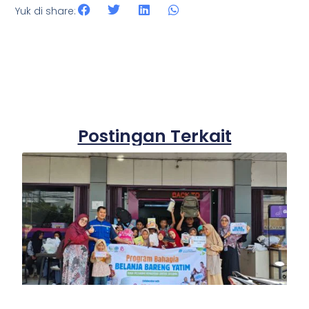
Yuk di share:
Postingan Terkait