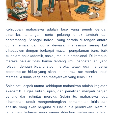
Kehidupan mahasiswa adalah fase yang penuh dengan
dinamika, tantangan, serta peluang untuk tumbuh dan
berkembang. Sebagai individu yang berada di tengah antara
dunia remaja dan dunia dewasa, mahasiswa sering kali
dihadapkan dengan berbagai macam pengalaman baru, baik
itu dalam hal akademik, sosial, maupun emosional. Di kampus,
mereka belajar tidak hanya tentang ilmu pengetahuan yang
relevan dengan bidang studi mereka, tetapi juga mengenai
keterampilan hidup yang akan mempersiapkan mereka untuk
memasuki dunia kerja dan masyarakat yang lebih luas.
Salah satu aspek utama kehidupan mahasiswa adalah kegiatan
akademik. Tugas kuliah, ujian, dan penelitian menjadi bagian
penting dari rutinitas mereka. Selain itu, mahasiswa juga
diharapkan untuk mengembangkan kemampuan kritis dan
analitis, yang akan berguna di luar dunia pendidikan. Namun,
tantangan terbesar yang sering dihadapi mahasiswa adalah