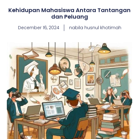
Kehidupan Mahasiswa Antara Tantangan
dan Peluang
December 16, 2024
nabila husnul khotimah