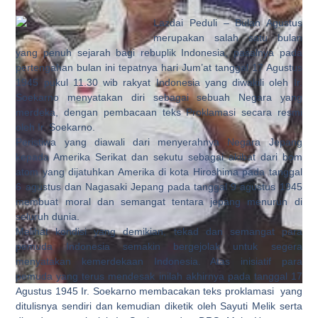
Lazdai Peduli – Bulan Agustus
merupakan salah satu bulan
yang penuh sejarah bagi rebuplik Indonesia, pasalnya pada
pertengahan bulan ini tepatnya hari Jum’at tanggal 17 Agustus
1945 pukul 11.30 wib rakyat Indonesia yang diwakili oleh Ir.
Soekarno menyatakan diri sebagai sebuah Negara yang
merdeka, dengan pembacaan teks Proklamasi secara resmi
oleh Ir. Soekarno.
Peristiwa yang diawali dari menyerahnya Negara Jepang
kepada Amerika Serikat dan sekutu sebagai akibat dari bom
atom yang dijatuhkan Amerika di kota Hiroshima pada tanggal
6 agustus dan Nagasaki Jepang pada tanggal 9 agustus 1945
membuat moral dan semangat tentara jepang menurun di
seluruh dunia.
Melihat kondisi yang demikian, tekad dan semangat para
pemuda Indonesia semakin bergejolak untuk segera
menyatakan kemerdekaan Indonesia. Atas inisiatif para
pemuda yang terus mendesak inilah akhirnya pada tanggal 17
Agustus 1945 Ir. Soekarno membacakan teks proklamasi
yang
ditulisnya sendiri dan kemudian diketik oleh Sayuti Melik serta