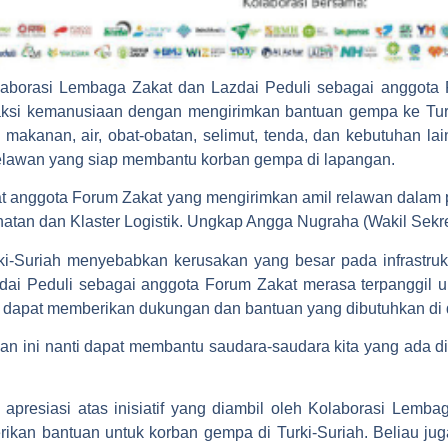
laborasi Lembaga Zakat dan Lazdai Peduli sebagai anggot
si kemanusiaan dengan mengirimkan bantuan gempa ke Turki-S
i makanan, air, obat-obatan, selimut, tenda, dan kebutuhan la
 relawan yang siap membantu korban gempa di lapangan.
at anggota Forum Zakat yang mengirimkan amil relawan dalam
hatan dan Klaster Logistik. Ungkap Angga Nugraha (Wakil Sek
ki-Suriah menyebabkan kerusakan yang besar pada infrastr
dai Peduli sebagai anggota Forum Zakat merasa terpanggil 
i dapat memberikan dukungan dan bantuan yang dibutuhkan di d
kan ini nanti dapat membantu saudara-saudara kita yang ada d
presiasi atas inisiatif yang diambil oleh Kolaborasi Lemba
kan bantuan untuk korban gempa di Turki-Suriah. Beliau jug