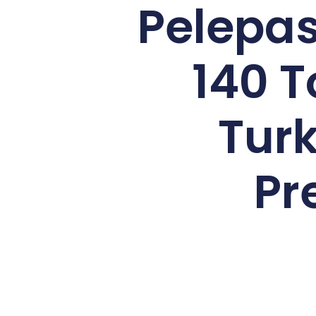
Pelepa
140 
Tur
Pr