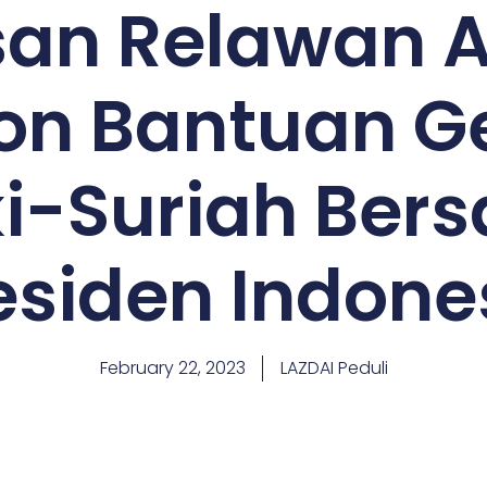
san Relawan A
Ton Bantuan 
ki-Suriah Ber
esiden Indone
February 22, 2023
LAZDAI Peduli