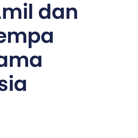
mil dan
Gempa
sama
sia