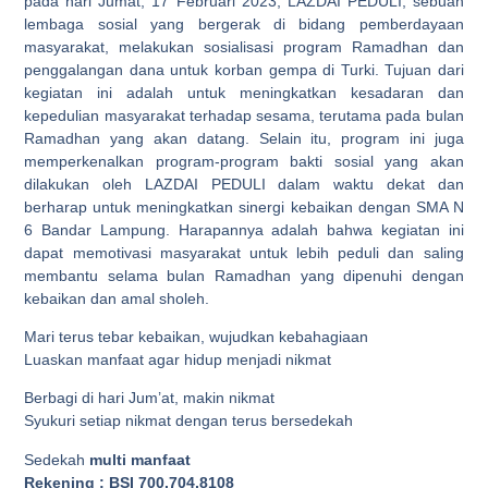
pada hari Jumat, 17 Februari 2023, LAZDAI PEDULI, sebuah
lembaga sosial yang bergerak di bidang pemberdayaan
masyarakat, melakukan sosialisasi program Ramadhan dan
penggalangan dana untuk korban gempa di Turki. Tujuan dari
kegiatan ini adalah untuk meningkatkan kesadaran dan
kepedulian masyarakat terhadap sesama, terutama pada bulan
Ramadhan yang akan datang. Selain itu, program ini juga
memperkenalkan program-program bakti sosial yang akan
dilakukan oleh LAZDAI PEDULI dalam waktu dekat dan
berharap untuk meningkatkan sinergi kebaikan dengan SMA N
6 Bandar Lampung. Harapannya adalah bahwa kegiatan ini
dapat memotivasi masyarakat untuk lebih peduli dan saling
membantu selama bulan Ramadhan yang dipenuhi dengan
kebaikan dan amal sholeh.
Mari terus tebar kebaikan, wujudkan kebahagiaan
Luaskan manfaat agar hidup menjadi nikmat
Berbagi di hari Jum’at, makin nikmat
Syukuri setiap nikmat dengan terus bersedekah
Sedekah
multi manfaat
Rekening : BSI 700.704.8108