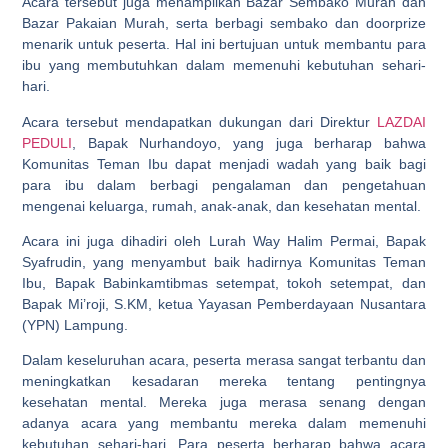
Acara tersebut juga menampilkan Bazar Sembako Murah dan
Bazar Pakaian Murah, serta berbagi sembako dan doorprize
menarik untuk peserta. Hal ini bertujuan untuk membantu para
ibu yang membutuhkan dalam memenuhi kebutuhan sehari-
hari.
Acara tersebut mendapatkan dukungan dari Direktur
LAZDAI
PEDULI
, Bapak Nurhandoyo, yang juga berharap bahwa
Komunitas Teman Ibu dapat menjadi wadah yang baik bagi
para ibu dalam berbagi pengalaman dan pengetahuan
mengenai keluarga, rumah, anak-anak, dan kesehatan mental.
Acara ini juga dihadiri oleh Lurah Way Halim Permai, Bapak
Syafrudin, yang menyambut baik hadirnya Komunitas Teman
Ibu, Bapak Babinkamtibmas setempat, tokoh setempat, dan
Bapak Mi’roji, S.KM, ketua Yayasan Pemberdayaan Nusantara
(YPN) Lampung.
Dalam keseluruhan acara, peserta merasa sangat terbantu dan
meningkatkan kesadaran mereka tentang pentingnya
kesehatan mental. Mereka juga merasa senang dengan
adanya acara yang membantu mereka dalam memenuhi
kebutuhan sehari-hari. Para peserta berharap bahwa acara